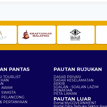
AN PANTAS
PAUTAN RUJUKAN
I TOURLIST
DASAR PRIVASI
EHAN
DASAR KESELAMATAN
AN
ARKIB
SOALAN - SOALAN LAZIM
N AWAM
PENAFIAN
 SWASTA
PETA LAMAN
N PELANCONG
PAUTAN LUAR
& PERTANYAAN
Portal MyGOVERNMENT
Portal Data Terbuka Sektor Aw