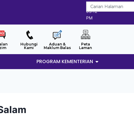
8/8/2026
03:12
PM
alan
Hubungi
Aduan &
Peta
zim
Kami
Maklum Balas
Laman
PROGRAM KEMENTERIAN
 Salam