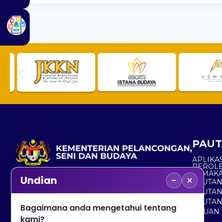
PAUT
APLIKAS
PEROL
SEMAK
−
×
Undian
PAUTA
No. 2, Menara 1, Jalan P5/6, Presint 5,
PAUTAN
62200 PUTRAJAYA
PAUTA
Bagaimana anda mengetahui tentang
ADUAN 
+603 8000 8000
kami?