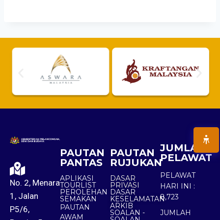
JUMLAH
PAUTAN
PAUTAN
PELAWAT
PANTAS
RUJUKAN
PELAWAT
APLIKASI
DASAR
No. 2, Menara
TOURLIST
PRIVASI
HARI INI :
PEROLEHAN
DASAR
1, Jalan
8,723
SEMAKAN
KESELAMATAN
ARKIB
PAUTAN
P5/6,
SOALAN -
JUMLAH
AWAM
SOALAN