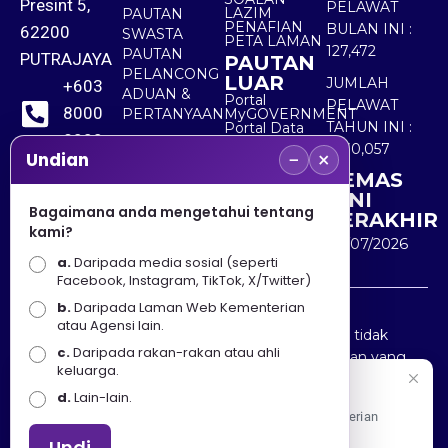
Presint 5,
PELAWAT
LAZIM
PAUTAN
PENAFIAN
BULAN INI :
62200
SWASTA
PETA LAMAN
127,472
PAUTAN
PUTRAJAYA
PAUTAN
PELANCONG
LUAR
JUMLAH
+603
ADUAN &
Portal
PELAWAT
8000
PERTANYAAN
MyGOVERNMENT
TAHUN INI :
Portal Data
8000
Terbuka
5,530,057
−
×
Sektor Awam
Undian
KEMAS
+603
KINI
8891
Bagaimana anda mengetahui tentang
TERAKHIR
kami?
7100
30/07/2026
a.
Daripada media sosial (seperti
Facebook, Instagram, TikTok, X/Twitter)
b.
Daripada Laman Web Kementerian
Penafian : Kerajaan Malaysia dan Kementerian
atau Agensi lain.
Pelancongan Seni dan Budaya (MOTAC) adalah tidak
c.
Daripada rakan-rakan atau ahli
bertanggungjawab atas kehilangan atau kerugian yang
keluarga.
disebabkan oleh penggunaan mana-mana maklumat
Selamat Datang
d.
Lain-lain.
yang diperolehi dari portal ini.
Apa Khabar! Selamat datang ke Portal Rasmi Kementerian
Pelancongan, Seni dan Budaya
Undi