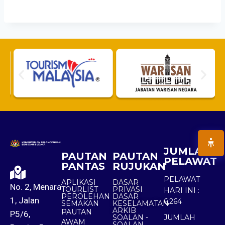
JUMLAH
PAUTAN
PAUTAN
PELAWAT
PANTAS
RUJUKAN
PELAWAT
APLIKASI
DASAR
No. 2, Menara
TOURLIST
PRIVASI
HARI INI :
PEROLEHAN
DASAR
1, Jalan
6,264
SEMAKAN
KESELAMATAN
ARKIB
PAUTAN
P5/6,
SOALAN -
JUMLAH
AWAM
SOALAN