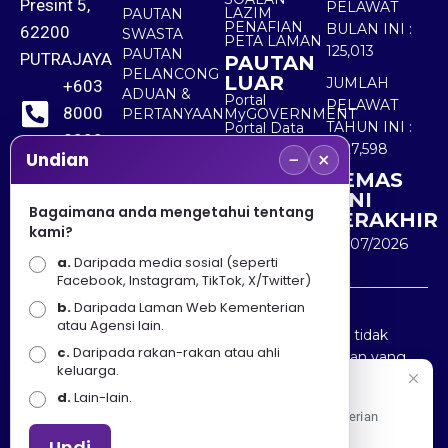
Presint 5,
PELAWAT
LAZIM
PAUTAN
PENAFIAN
BULAN INI :
62200
SWASTA
PETA LAMAN
125,013
PAUTAN
PUTRAJAYA
PAUTAN
PELANCONG
LUAR
JUMLAH
+603
ADUAN &
Portal
PELAWAT
8000
PERTANYAAN
MyGOVERNMENT
TAHUN INI :
Portal Data
8000
Terbuka
5,527,598
−
×
Sektor Awam
Undian
KEMAS
+603
KINI
8891
Bagaimana anda mengetahui tentang
TERAKHIR
kami?
7100
30/07/2026
a.
Daripada media sosial (seperti
Facebook, Instagram, TikTok, X/Twitter)
b.
Daripada Laman Web Kementerian
Penafian : Kerajaan Malaysia dan Kementerian
atau Agensi lain.
Pelancongan Seni dan Budaya (MOTAC) adalah tidak
c.
Daripada rakan-rakan atau ahli
bertanggungjawab atas kehilangan atau kerugian yang
keluarga.
disebabkan oleh penggunaan mana-mana maklumat
Selamat Datang
d.
Lain-lain.
yang diperolehi dari portal ini.
Apa Khabar! Selamat datang ke Portal Rasmi Kementerian
Pelancongan, Seni dan Budaya
Undi