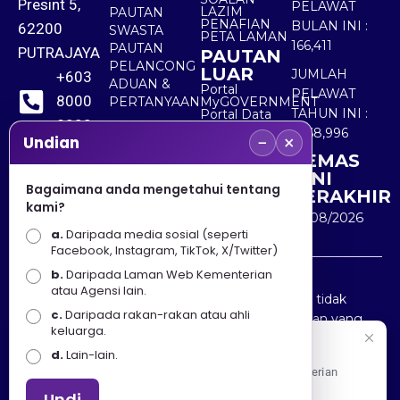
Presint 5,
PELAWAT
LAZIM
PAUTAN
PENAFIAN
BULAN INI :
62200
SWASTA
PETA LAMAN
166,411
PAUTAN
PUTRAJAYA
PAUTAN
PELANCONG
LUAR
JUMLAH
+603
ADUAN &
Portal
PELAWAT
8000
PERTANYAAN
MyGOVERNMENT
TAHUN INI :
Portal Data
8000
Terbuka
5,568,996
−
×
Sektor Awam
Undian
KEMAS
+603
KINI
8891
Bagaimana anda mengetahui tentang
TERAKHIR
kami?
7100
10/08/2026
a.
Daripada media sosial (seperti
Facebook, Instagram, TikTok, X/Twitter)
b.
Daripada Laman Web Kementerian
Penafian : Kerajaan Malaysia dan Kementerian
atau Agensi lain.
Pelancongan Seni dan Budaya (MOTAC) adalah tidak
c.
Daripada rakan-rakan atau ahli
bertanggungjawab atas kehilangan atau kerugian yang
keluarga.
disebabkan oleh penggunaan mana-mana maklumat
Selamat Datang
d.
Lain-lain.
yang diperolehi dari portal ini.
Apa Khabar! Selamat datang ke Portal Rasmi Kementerian
Pelancongan, Seni dan Budaya
Undi