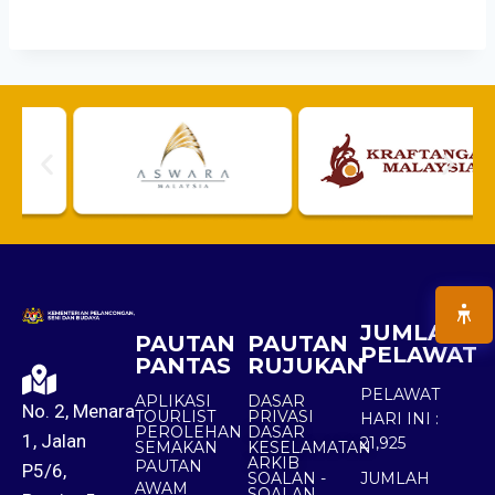
JUMLAH
PAUTAN
PAUTAN
PELAWAT
PANTAS
RUJUKAN
PELAWAT
APLIKASI
DASAR
No. 2, Menara
TOURLIST
PRIVASI
HARI INI :
PEROLEHAN
DASAR
1, Jalan
21,925
SEMAKAN
KESELAMATAN
ARKIB
PAUTAN
P5/6,
SOALAN -
JUMLAH
AWAM
SOALAN