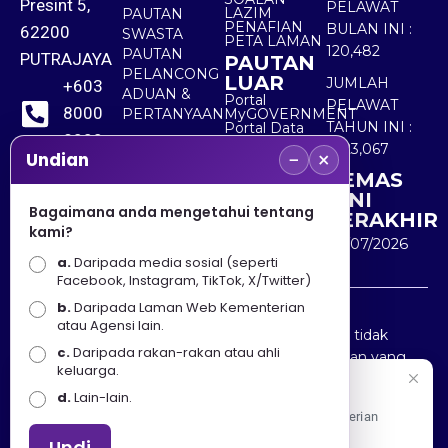
Presint 5,
PELAWAT
LAZIM
PAUTAN
PENAFIAN
BULAN INI :
62200
SWASTA
PETA LAMAN
120,482
PAUTAN
PUTRAJAYA
PAUTAN
PELANCONG
LUAR
JUMLAH
+603
ADUAN &
Portal
PELAWAT
8000
PERTANYAAN
MyGOVERNMENT
TAHUN INI :
Portal Data
8000
Terbuka
5,523,067
−
×
Sektor Awam
Undian
KEMAS
+603
KINI
8891
Bagaimana anda mengetahui tentang
TERAKHIR
kami?
7100
30/07/2026
a.
Daripada media sosial (seperti
Facebook, Instagram, TikTok, X/Twitter)
b.
Daripada Laman Web Kementerian
Penafian : Kerajaan Malaysia dan Kementerian
atau Agensi lain.
Pelancongan Seni dan Budaya (MOTAC) adalah tidak
c.
Daripada rakan-rakan atau ahli
bertanggungjawab atas kehilangan atau kerugian yang
keluarga.
disebabkan oleh penggunaan mana-mana maklumat
Selamat Datang
d.
Lain-lain.
yang diperolehi dari portal ini.
Apa Khabar! Selamat datang ke Portal Rasmi Kementerian
Pelancongan, Seni dan Budaya
Undi