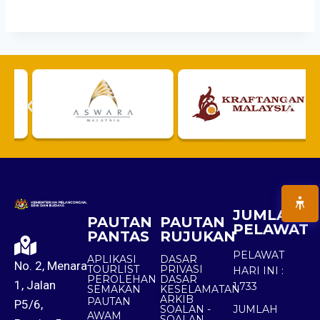
JUMLAH
PAUTAN
PAUTAN
PELAWAT
PANTAS
RUJUKAN
PELAWAT
APLIKASI
DASAR
No. 2, Menara
TOURLIST
PRIVASI
HARI INI :
PEROLEHAN
DASAR
1, Jalan
1,733
SEMAKAN
KESELAMATAN
ARKIB
PAUTAN
P5/6,
SOALAN -
JUMLAH
AWAM
SOALAN