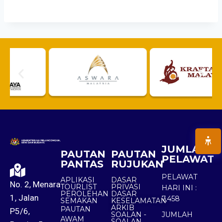
JUMLAH
PAUTAN
PAUTAN
PELAWAT
PANTAS
RUJUKAN
PELAWAT
APLIKASI
DASAR
No. 2, Menara
TOURLIST
PRIVASI
HARI INI :
PEROLEHAN
DASAR
1, Jalan
7,458
SEMAKAN
KESELAMATAN
ARKIB
PAUTAN
P5/6,
SOALAN -
JUMLAH
AWAM
SOALAN