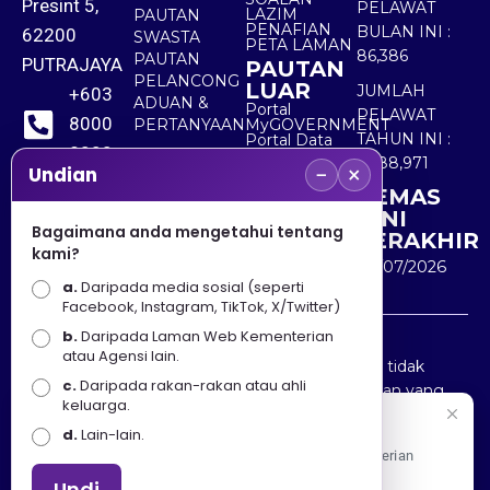
Presint 5,
PELAWAT
LAZIM
PAUTAN
PENAFIAN
BULAN INI :
62200
SWASTA
PETA LAMAN
86,386
PAUTAN
PUTRAJAYA
PAUTAN
PELANCONG
LUAR
JUMLAH
+603
ADUAN &
Portal
PELAWAT
8000
PERTANYAAN
MyGOVERNMENT
TAHUN INI :
Portal Data
8000
Terbuka
5,488,971
−
×
Sektor Awam
Undian
KEMAS
+603
KINI
8891
Bagaimana anda mengetahui tentang
TERAKHIR
kami?
7100
30/07/2026
a.
Daripada media sosial (seperti
Facebook, Instagram, TikTok, X/Twitter)
b.
Daripada Laman Web Kementerian
Penafian : Kerajaan Malaysia dan Kementerian
atau Agensi lain.
Pelancongan Seni dan Budaya (MOTAC) adalah tidak
c.
Daripada rakan-rakan atau ahli
bertanggungjawab atas kehilangan atau kerugian yang
keluarga.
disebabkan oleh penggunaan mana-mana maklumat
Selamat Datang
d.
Lain-lain.
yang diperolehi dari portal ini.
Apa Khabar! Selamat datang ke Portal Rasmi Kementerian
Pelancongan, Seni dan Budaya
Undi