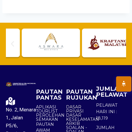
JUMLAH
PAUTAN
PAUTAN
PELAWAT
PANTAS
RUJUKAN
PELAWAT
APLIKASI
DASAR
No. 2, Menara
TOURLIST
PRIVASI
HARI INI :
PEROLEHAN
DASAR
1, Jalan
18,119
SEMAKAN
KESELAMATAN
ARKIB
PAUTAN
P5/6,
SOALAN -
JUMLAH
AWAM
SOALAN