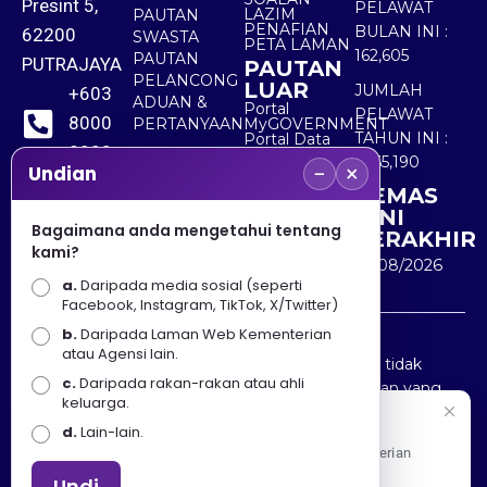
Presint 5,
PELAWAT
LAZIM
PAUTAN
PENAFIAN
BULAN INI :
62200
SWASTA
PETA LAMAN
162,605
PAUTAN
PUTRAJAYA
PAUTAN
PELANCONG
LUAR
JUMLAH
+603
ADUAN &
Portal
PELAWAT
8000
PERTANYAAN
MyGOVERNMENT
TAHUN INI :
Portal Data
8000
Terbuka
5,565,190
−
×
Sektor Awam
Undian
KEMAS
+603
KINI
8891
Bagaimana anda mengetahui tentang
TERAKHIR
kami?
7100
10/08/2026
a.
Daripada media sosial (seperti
Facebook, Instagram, TikTok, X/Twitter)
b.
Daripada Laman Web Kementerian
Penafian : Kerajaan Malaysia dan Kementerian
atau Agensi lain.
Pelancongan Seni dan Budaya (MOTAC) adalah tidak
c.
Daripada rakan-rakan atau ahli
bertanggungjawab atas kehilangan atau kerugian yang
keluarga.
disebabkan oleh penggunaan mana-mana maklumat
Selamat Datang
d.
Lain-lain.
yang diperolehi dari portal ini.
Apa Khabar! Selamat datang ke Portal Rasmi Kementerian
Pelancongan, Seni dan Budaya
Undi