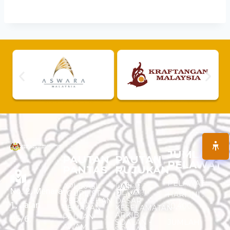
JUMLAH
PAUTAN
PAUTAN
PELAWAT
PANTAS
RUJUKAN
PELAWAT
APLIKASI
DASAR
No. 2, Menara
TOURLIST
PRIVASI
HARI INI :
PEROLEHAN
DASAR
1, Jalan
10,400
SEMAKAN
KESELAMATAN
ARKIB
PAUTAN
P5/6,
SOALAN -
JUMLAH
AWAM
SOALAN