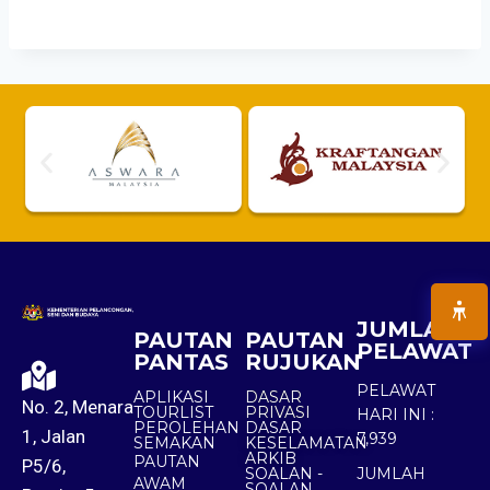
JUMLAH
PAUTAN
PAUTAN
PELAWAT
PANTAS
RUJUKAN
PELAWAT
APLIKASI
DASAR
No. 2, Menara
TOURLIST
PRIVASI
HARI INI :
PEROLEHAN
DASAR
1, Jalan
7,939
SEMAKAN
KESELAMATAN
ARKIB
PAUTAN
P5/6,
SOALAN -
JUMLAH
AWAM
SOALAN