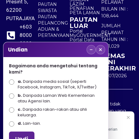
Presint 5,
PELAWAT
LAZIM
PAUTAN
PENAFIAN
BULAN INI :
62200
SWASTA
PETA LAMAN
108,444
PAUTAN
PUTRAJAYA
PAUTAN
PELANCONG
LUAR
JUMLAH
+603
ADUAN &
Portal
PELAWAT
8000
PERTANYAAN
MyGOVERNMENT
TAHUN INI :
Portal Data
8000
Terbuka
5,511,029
−
×
Sektor Awam
Undian
KEMAS
+603
KINI
8891
Bagaimana anda mengetahui tentang
TERAKHIR
kami?
7100
30/07/2026
a.
Daripada media sosial (seperti
Facebook, Instagram, TikTok, X/Twitter)
b.
Daripada Laman Web Kementerian
Penafian : Kerajaan Malaysia dan Kementerian
atau Agensi lain.
Pelancongan Seni dan Budaya (MOTAC) adalah tidak
c.
Daripada rakan-rakan atau ahli
bertanggungjawab atas kehilangan atau kerugian yang
keluarga.
disebabkan oleh penggunaan mana-mana maklumat
Selamat Datang
d.
Lain-lain.
yang diperolehi dari portal ini.
Apa Khabar! Selamat datang ke Portal Rasmi Kementerian
Pelancongan, Seni dan Budaya
Undi