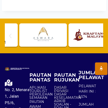
JUMLAH
PAUTAN
PAUTAN
PELAWAT
PANTAS
RUJUKAN
PELAWAT
APLIKASI
DASAR
No. 2, Menara
TOURLIST
PRIVASI
HARI INI :
PEROLEHAN
DASAR
1, Jalan
3,574
SEMAKAN
KESELAMATAN
ARKIB
PAUTAN
P5/6,
SOALAN -
JUMLAH
AWAM
SOALAN