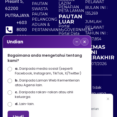
Presint 5,
PELAWAT
LAZIM
PAUTAN
PENAFIAN
BULAN INI :
62200
SWASTA
PETA LAMAN
135,269
PAUTAN
PUTRAJAYA
PAUTAN
PELANCONG
LUAR
JUMLAH
+603
ADUAN &
Portal
PELAWAT
8000
PERTANYAAN
MyGOVERNMENT
TAHUN INI :
Portal Data
8000
Terbuka
5,537,854
−
×
Sektor Awam
Undian
KEMAS
+603
KINI
8891
Bagaimana anda mengetahui tentang
TERAKHIR
kami?
7100
30/07/2026
a.
Daripada media sosial (seperti
Facebook, Instagram, TikTok, X/Twitter)
b.
Daripada Laman Web Kementerian
Penafian : Kerajaan Malaysia dan Kementerian
atau Agensi lain.
Pelancongan Seni dan Budaya (MOTAC) adalah tidak
c.
Daripada rakan-rakan atau ahli
bertanggungjawab atas kehilangan atau kerugian yang
keluarga.
disebabkan oleh penggunaan mana-mana maklumat
Selamat Datang
d.
Lain-lain.
yang diperolehi dari portal ini.
Apa Khabar! Selamat datang ke Portal Rasmi Kementerian
Pelancongan, Seni dan Budaya
Undi