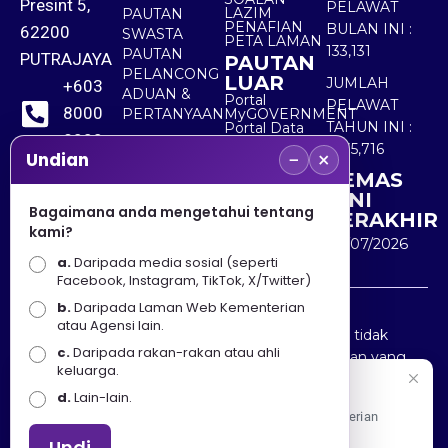
Presint 5,
PELAWAT
LAZIM
PAUTAN
PENAFIAN
BULAN INI :
62200
SWASTA
PETA LAMAN
133,131
PAUTAN
PUTRAJAYA
PAUTAN
PELANCONG
LUAR
JUMLAH
+603
ADUAN &
Portal
PELAWAT
8000
PERTANYAAN
MyGOVERNMENT
TAHUN INI :
Portal Data
8000
Terbuka
5,535,716
−
×
Sektor Awam
Undian
KEMAS
+603
KINI
8891
Bagaimana anda mengetahui tentang
TERAKHIR
kami?
7100
30/07/2026
a.
Daripada media sosial (seperti
Facebook, Instagram, TikTok, X/Twitter)
b.
Daripada Laman Web Kementerian
Penafian : Kerajaan Malaysia dan Kementerian
atau Agensi lain.
Pelancongan Seni dan Budaya (MOTAC) adalah tidak
c.
Daripada rakan-rakan atau ahli
bertanggungjawab atas kehilangan atau kerugian yang
keluarga.
disebabkan oleh penggunaan mana-mana maklumat
Selamat Datang
d.
Lain-lain.
yang diperolehi dari portal ini.
Apa Khabar! Selamat datang ke Portal Rasmi Kementerian
Pelancongan, Seni dan Budaya
Undi