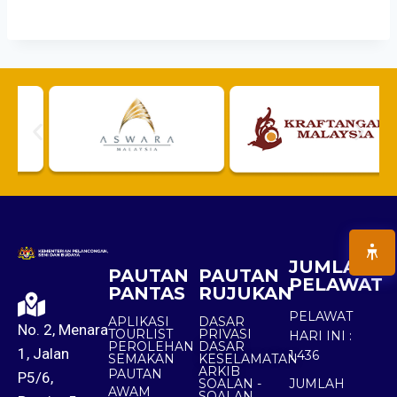
JUMLAH
PAUTAN
PAUTAN
PELAWAT
PANTAS
RUJUKAN
PELAWAT
APLIKASI
DASAR
No. 2, Menara
TOURLIST
PRIVASI
HARI INI :
PEROLEHAN
DASAR
1, Jalan
1,436
SEMAKAN
KESELAMATAN
ARKIB
PAUTAN
P5/6,
SOALAN -
JUMLAH
AWAM
SOALAN