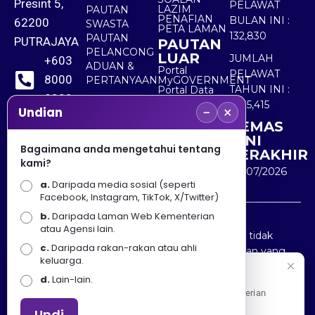
Presint 5,
PELAWAT
LAZIM
PAUTAN
PENAFIAN
BULAN INI :
62200
SWASTA
PETA LAMAN
132,830
PAUTAN
PUTRAJAYA
PAUTAN
PELANCONG
LUAR
JUMLAH
+603
ADUAN &
Portal
PELAWAT
8000
PERTANYAAN
MyGOVERNMENT
TAHUN INI :
Portal Data
8000
Terbuka
5,535,415
−
×
Sektor Awam
Undian
KEMAS
+603
KINI
8891
Bagaimana anda mengetahui tentang
TERAKHIR
kami?
7100
30/07/2026
a.
Daripada media sosial (seperti
Facebook, Instagram, TikTok, X/Twitter)
b.
Daripada Laman Web Kementerian
Penafian : Kerajaan Malaysia dan Kementerian
atau Agensi lain.
Pelancongan Seni dan Budaya (MOTAC) adalah tidak
c.
Daripada rakan-rakan atau ahli
bertanggungjawab atas kehilangan atau kerugian yang
keluarga.
disebabkan oleh penggunaan mana-mana maklumat
Selamat Datang
d.
Lain-lain.
yang diperolehi dari portal ini.
Apa Khabar! Selamat datang ke Portal Rasmi Kementerian
Pelancongan, Seni dan Budaya
Undi