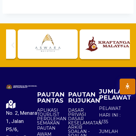
JUMLAH
PAUTAN
PAUTAN
PELAWAT
PANTAS
RUJUKAN
PELAWAT
APLIKASI
DASAR
No. 2, Menara
TOURLIST
PRIVASI
HARI INI :
PEROLEHAN
DASAR
1, Jalan
1,135
SEMAKAN
KESELAMATAN
ARKIB
PAUTAN
P5/6,
SOALAN -
JUMLAH
AWAM
SOALAN