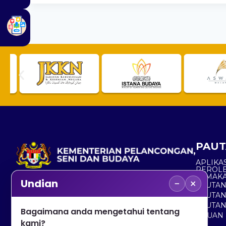
PAUT
APLIKAS
PEROL
SEMAK
−
×
Undian
PAUTA
No. 2, Menara 1, Jalan P5/6, Presint 5,
PAUTAN
62200 PUTRAJAYA
PAUTA
Bagaimana anda mengetahui tentang
ADUAN 
+603 8000 8000
kami?