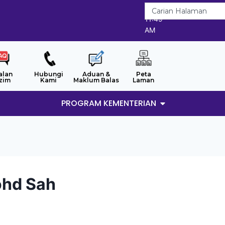
8/8/2026
11:49
AM
alan
Hubungi
Aduan &
Peta
zim
Kami
Maklum Balas
Laman
PROGRAM KEMENTERIAN
ohd Sah