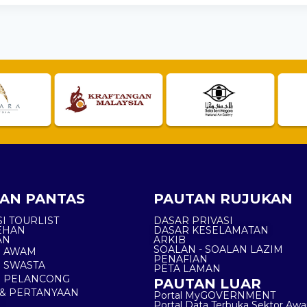
AN PANTAS
PAUTAN RUJUKAN
I TOURLIST
DASAR PRIVASI
EHAN
DASAR KESELAMATAN
AN
ARKIB
SOALAN - SOALAN LAZIM
N AWAM
PENAFIAN
 SWASTA
PETA LAMAN
N PELANCONG
PAUTAN LUAR
& PERTANYAAN
Portal MyGOVERNMENT
Portal Data Terbuka Sektor Aw