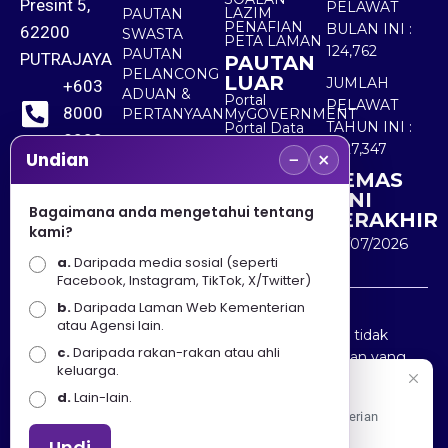
Presint 5,
PELAWAT
LAZIM
PAUTAN
PENAFIAN
BULAN INI :
62200
SWASTA
PETA LAMAN
124,762
PAUTAN
PUTRAJAYA
PAUTAN
PELANCONG
LUAR
JUMLAH
+603
ADUAN &
Portal
PELAWAT
8000
PERTANYAAN
MyGOVERNMENT
TAHUN INI :
Portal Data
8000
Terbuka
5,527,347
−
×
Sektor Awam
Undian
KEMAS
+603
KINI
8891
Bagaimana anda mengetahui tentang
TERAKHIR
kami?
7100
30/07/2026
a.
Daripada media sosial (seperti
Facebook, Instagram, TikTok, X/Twitter)
b.
Daripada Laman Web Kementerian
Penafian : Kerajaan Malaysia dan Kementerian
atau Agensi lain.
Pelancongan Seni dan Budaya (MOTAC) adalah tidak
c.
Daripada rakan-rakan atau ahli
bertanggungjawab atas kehilangan atau kerugian yang
keluarga.
disebabkan oleh penggunaan mana-mana maklumat
Selamat Datang
d.
Lain-lain.
yang diperolehi dari portal ini.
Apa Khabar! Selamat datang ke Portal Rasmi Kementerian
Pelancongan, Seni dan Budaya
Undi