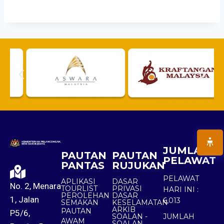
JUMLAH
PAUTAN
PAUTAN
PELAWAT
PANTAS
RUJUKAN
PELAWAT
APLIKASI
DASAR
No. 2, Menara
TOURLIST
PRIVASI
HARI INI :
PEROLEHAN
DASAR
1, Jalan
6,013
SEMAKAN
KESELAMATAN
ARKIB
PAUTAN
P5/6,
SOALAN -
JUMLAH
AWAM
SOALAN