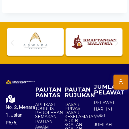
JUMLAH
PAUTAN
PAUTAN
PELAWAT
PANTAS
RUJUKAN
PELAWAT
APLIKASI
DASAR
No. 2, Menara
TOURLIST
PRIVASI
HARI INI :
PEROLEHAN
DASAR
1, Jalan
13,951
SEMAKAN
KESELAMATAN
ARKIB
PAUTAN
P5/6,
SOALAN -
JUMLAH
AWAM
SOALAN