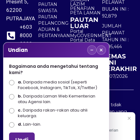
Presint 5,
PELAWAT
LAZIM
PAUTAN
PENAFIAN
BULAN INI :
62200
SWASTA
PETA LAMAN
92,879
PAUTAN
PUTRAJAYA
PAUTAN
PELANCONG
LUAR
JUMLAH
+603
ADUAN &
Portal
PELAWAT
8000
PERTANYAAN
MyGOVERNMENT
TAHUN INI :
Portal Data
8000
Terbuka
5,495,464
−
×
Sektor Awam
Undian
KEMAS
+603
KINI
8891
Bagaimana anda mengetahui tentang
TERAKHIR
kami?
7100
30/07/2026
a.
Daripada media sosial (seperti
Facebook, Instagram, TikTok, X/Twitter)
b.
Daripada Laman Web Kementerian
Penafian : Kerajaan Malaysia dan Kementerian
atau Agensi lain.
Pelancongan Seni dan Budaya (MOTAC) adalah tidak
c.
Daripada rakan-rakan atau ahli
bertanggungjawab atas kehilangan atau kerugian yang
keluarga.
disebabkan oleh penggunaan mana-mana maklumat
Selamat Datang
d.
Lain-lain.
yang diperolehi dari portal ini.
Apa Khabar! Selamat datang ke Portal Rasmi Kementerian
Pelancongan, Seni dan Budaya
Undi