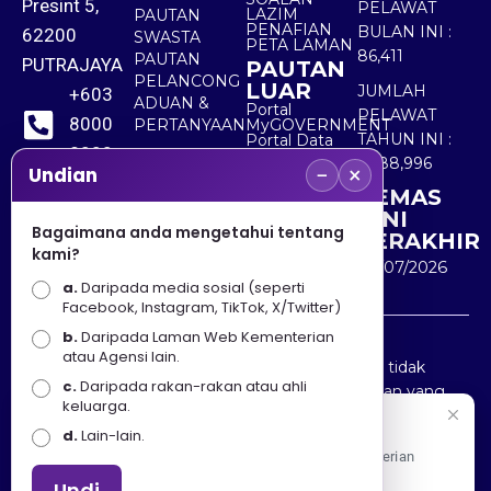
Presint 5,
PELAWAT
LAZIM
PAUTAN
PENAFIAN
BULAN INI :
62200
SWASTA
PETA LAMAN
86,411
PAUTAN
PUTRAJAYA
PAUTAN
PELANCONG
LUAR
JUMLAH
+603
ADUAN &
Portal
PELAWAT
8000
PERTANYAAN
MyGOVERNMENT
TAHUN INI :
Portal Data
8000
Terbuka
5,488,996
−
×
Sektor Awam
Undian
KEMAS
+603
KINI
8891
Bagaimana anda mengetahui tentang
TERAKHIR
kami?
7100
30/07/2026
a.
Daripada media sosial (seperti
Facebook, Instagram, TikTok, X/Twitter)
b.
Daripada Laman Web Kementerian
Penafian : Kerajaan Malaysia dan Kementerian
atau Agensi lain.
Pelancongan Seni dan Budaya (MOTAC) adalah tidak
c.
Daripada rakan-rakan atau ahli
bertanggungjawab atas kehilangan atau kerugian yang
keluarga.
disebabkan oleh penggunaan mana-mana maklumat
Selamat Datang
d.
Lain-lain.
yang diperolehi dari portal ini.
Apa Khabar! Selamat datang ke Portal Rasmi Kementerian
Pelancongan, Seni dan Budaya
Undi