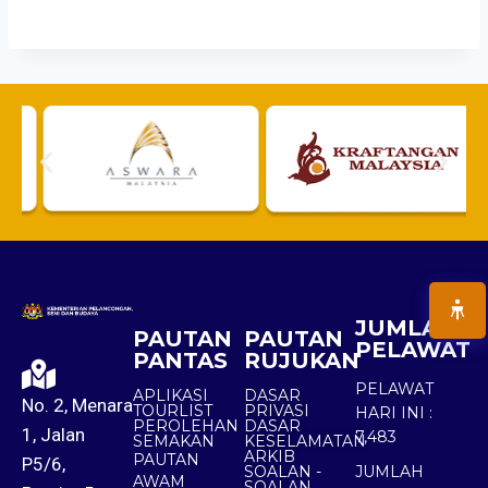
JUMLAH
PAUTAN
PAUTAN
PELAWAT
PANTAS
RUJUKAN
PELAWAT
APLIKASI
DASAR
No. 2, Menara
TOURLIST
PRIVASI
HARI INI :
PEROLEHAN
DASAR
1, Jalan
7,483
SEMAKAN
KESELAMATAN
ARKIB
PAUTAN
P5/6,
SOALAN -
JUMLAH
AWAM
SOALAN