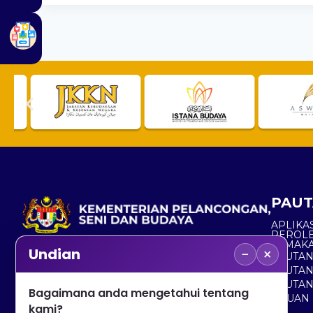
PAUT
APLIKAS
PEROL
SEMAK
−
×
Undian
PAUTA
No. 2, Menara 1, Jalan P5/6, Presint 5,
PAUTAN
62200 PUTRAJAYA
PAUTA
Bagaimana anda mengetahui tentang
ADUAN 
+603 8000 8000
kami?