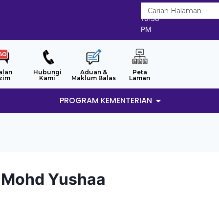
6/8/2026
10:38
PM
alan
Hubungi
Aduan &
Peta
zim
Kami
Maklum Balas
Laman
PROGRAM KEMENTERIAN
ti Mohd Yushaa