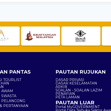
AN PANTAS
PAUTAN RUJUKAN
I TOURLIST
DASAR PRIVASI
EHAN
DASAR KESELAMATAN
AN
ARKIB
SOALAN - SOALAN LAZIM
N AWAM
PENAFIAN
 SWASTA
PETA LAMAN
N PELANCONG
PAUTAN LUAR
& PERTANYAAN
Portal MyGOVERNMENT
Portal Data Terbuka Sektor Aw