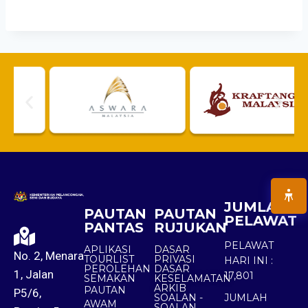
JUMLAH
PAUTAN
PAUTAN
PELAWAT
PANTAS
RUJUKAN
PELAWAT
APLIKASI
DASAR
No. 2, Menara
TOURLIST
PRIVASI
HARI INI :
PEROLEHAN
DASAR
1, Jalan
17,801
SEMAKAN
KESELAMATAN
ARKIB
PAUTAN
P5/6,
SOALAN -
JUMLAH
AWAM
SOALAN