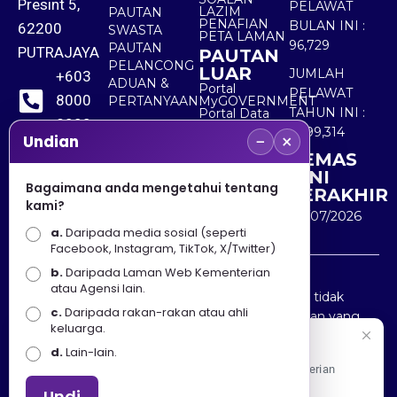
Presint 5,
PELAWAT
LAZIM
PAUTAN
PENAFIAN
BULAN INI :
62200
SWASTA
PETA LAMAN
96,729
PAUTAN
PUTRAJAYA
PAUTAN
PELANCONG
LUAR
JUMLAH
+603
ADUAN &
Portal
PELAWAT
8000
PERTANYAAN
MyGOVERNMENT
TAHUN INI :
Portal Data
8000
Terbuka
5,499,314
−
×
Sektor Awam
Undian
KEMAS
+603
KINI
8891
Bagaimana anda mengetahui tentang
TERAKHIR
kami?
7100
30/07/2026
a.
Daripada media sosial (seperti
Facebook, Instagram, TikTok, X/Twitter)
b.
Daripada Laman Web Kementerian
Penafian : Kerajaan Malaysia dan Kementerian
atau Agensi lain.
Pelancongan Seni dan Budaya (MOTAC) adalah tidak
c.
Daripada rakan-rakan atau ahli
bertanggungjawab atas kehilangan atau kerugian yang
keluarga.
disebabkan oleh penggunaan mana-mana maklumat
Selamat Datang
d.
Lain-lain.
yang diperolehi dari portal ini.
Apa Khabar! Selamat datang ke Portal Rasmi Kementerian
Pelancongan, Seni dan Budaya
Undi