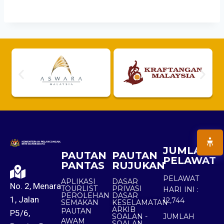
JUMLAH
PAUTAN
PAUTAN
PELAWAT
PANTAS
RUJUKAN
PELAWAT
APLIKASI
DASAR
No. 2, Menara
TOURLIST
PRIVASI
HARI INI :
PEROLEHAN
DASAR
1, Jalan
12,744
SEMAKAN
KESELAMATAN
ARKIB
PAUTAN
P5/6,
SOALAN -
JUMLAH
AWAM
SOALAN