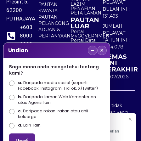
Presint 5,
PELAWAT
LAZIM
PAUTAN
PENAFIAN
BULAN INI :
62200
SWASTA
PETA LAMAN
131,493
PAUTAN
PUTRAJAYA
PAUTAN
PELANCONG
LUAR
JUMLAH
+603
ADUAN &
Portal
PELAWAT
8000
PERTANYAAN
MyGOVERNMENT
TAHUN INI :
Portal Data
8000
Terbuka
5,534,078
−
×
Sektor Awam
Undian
KEMAS
+603
KINI
8891
Bagaimana anda mengetahui tentang
TERAKHIR
kami?
7100
30/07/2026
a.
Daripada media sosial (seperti
Facebook, Instagram, TikTok, X/Twitter)
b.
Daripada Laman Web Kementerian
Penafian : Kerajaan Malaysia dan Kementerian
atau Agensi lain.
Pelancongan Seni dan Budaya (MOTAC) adalah tidak
c.
Daripada rakan-rakan atau ahli
bertanggungjawab atas kehilangan atau kerugian yang
keluarga.
disebabkan oleh penggunaan mana-mana maklumat
Selamat Datang
d.
Lain-lain.
yang diperolehi dari portal ini.
Apa Khabar! Selamat datang ke Portal Rasmi Kementerian
Pelancongan, Seni dan Budaya
Undi