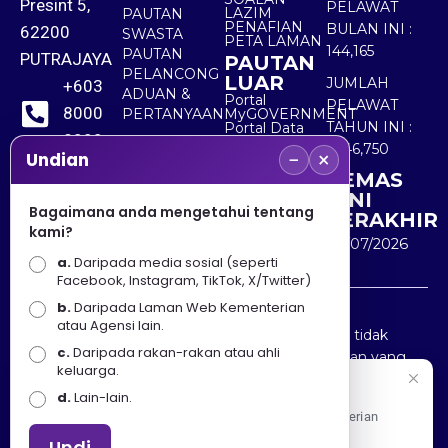
Presint 5,
PELAWAT
LAZIM
PAUTAN
PENAFIAN
BULAN INI :
62200
SWASTA
PETA LAMAN
144,165
PAUTAN
PUTRAJAYA
PAUTAN
PELANCONG
LUAR
JUMLAH
+603
ADUAN &
Portal
PELAWAT
8000
PERTANYAAN
MyGOVERNMENT
TAHUN INI :
Portal Data
8000
Terbuka
5,546,750
−
×
Sektor Awam
Undian
KEMAS
+603
KINI
8891
Bagaimana anda mengetahui tentang
TERAKHIR
kami?
7100
30/07/2026
a.
Daripada media sosial (seperti
Facebook, Instagram, TikTok, X/Twitter)
b.
Daripada Laman Web Kementerian
Penafian : Kerajaan Malaysia dan Kementerian
atau Agensi lain.
Pelancongan Seni dan Budaya (MOTAC) adalah tidak
c.
Daripada rakan-rakan atau ahli
bertanggungjawab atas kehilangan atau kerugian yang
keluarga.
disebabkan oleh penggunaan mana-mana maklumat
Selamat Datang
d.
Lain-lain.
yang diperolehi dari portal ini.
Apa Khabar! Selamat datang ke Portal Rasmi Kementerian
Pelancongan, Seni dan Budaya
Undi