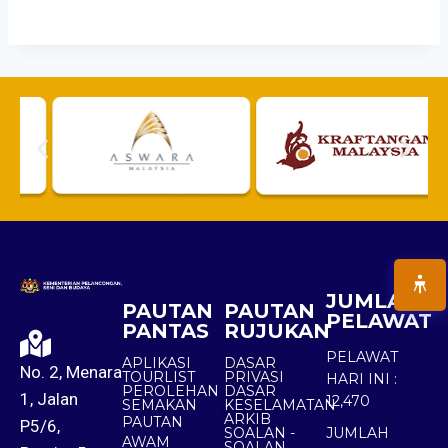
JUMLAH
PAUTAN
PAUTAN
PELAWAT
PANTAS
RUJUKAN
PELAWAT
APLIKASI
DASAR
No. 2, Menara
TOURLIST
PRIVASI
HARI INI :
PEROLEHAN
DASAR
1, Jalan
12,470
SEMAKAN
KESELAMATAN
ARKIB
PAUTAN
P5/6,
SOALAN -
JUMLAH
AWAM
SOALAN