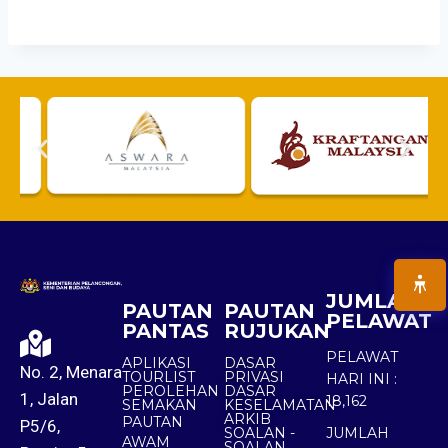
JUMLAH
PAUTAN
PAUTAN
PELAWAT
PANTAS
RUJUKAN
PELAWAT
APLIKASI
DASAR
No. 2, Menara
TOURLIST
PRIVASI
HARI INI :
PEROLEHAN
DASAR
1, Jalan
18,162
SEMAKAN
KESELAMATAN
ARKIB
PAUTAN
P5/6,
SOALAN -
JUMLAH
AWAM
SOALAN