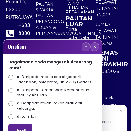
Presint 5,
PELAWAT
LAZIM
PAUTAN
PENAFIAN
BULAN INI :
62200
SWASTA
PETA LAMAN
162,648
PAUTAN
PUTRAJAYA
PAUTAN
PELANCONG
LUAR
JUMLAH
+603
ADUAN &
Portal
PELAWAT
8000
PERTANYAAN
MyGOVERNMENT
TAHUN INI :
Portal Data
8000
Terbuka
5,565,233
−
×
Sektor Awam
Undian
KEMAS
+603
KINI
8891
Bagaimana anda mengetahui tentang
TERAKHIR
kami?
7100
10/08/2026
a.
Daripada media sosial (seperti
Facebook, Instagram, TikTok, X/Twitter)
b.
Daripada Laman Web Kementerian
Penafian : Kerajaan Malaysia dan Kementerian
atau Agensi lain.
Pelancongan Seni dan Budaya (MOTAC) adalah tidak
c.
Daripada rakan-rakan atau ahli
bertanggungjawab atas kehilangan atau kerugian yang
keluarga.
disebabkan oleh penggunaan mana-mana maklumat
Selamat Datang
d.
Lain-lain.
yang diperolehi dari portal ini.
Apa Khabar! Selamat datang ke Portal Rasmi Kementerian
Pelancongan, Seni dan Budaya
Undi