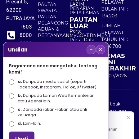
Presint 5,
PELAWAT
LAZIM
PAUTAN
PENAFIAN
BULAN INI :
62200
SWASTA
PETA LAMAN
134,203
PAUTAN
PUTRAJAYA
PAUTAN
PELANCONG
LUAR
JUMLAH
+603
ADUAN &
Portal
PELAWAT
8000
PERTANYAAN
MyGOVERNMENT
TAHUN INI :
Portal Data
8000
Terbuka
5,536,788
−
×
Sektor Awam
Undian
KEMAS
+603
KINI
8891
Bagaimana anda mengetahui tentang
TERAKHIR
kami?
7100
30/07/2026
a.
Daripada media sosial (seperti
Facebook, Instagram, TikTok, X/Twitter)
b.
Daripada Laman Web Kementerian
Penafian : Kerajaan Malaysia dan Kementerian
atau Agensi lain.
Pelancongan Seni dan Budaya (MOTAC) adalah tidak
c.
Daripada rakan-rakan atau ahli
bertanggungjawab atas kehilangan atau kerugian yang
keluarga.
disebabkan oleh penggunaan mana-mana maklumat
Selamat Datang
d.
Lain-lain.
yang diperolehi dari portal ini.
Apa Khabar! Selamat datang ke Portal Rasmi Kementerian
Pelancongan, Seni dan Budaya
Undi