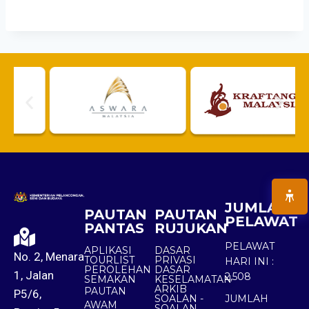
JUMLAH
PAUTAN
PAUTAN
PELAWAT
PANTAS
RUJUKAN
PELAWAT
APLIKASI
DASAR
No. 2, Menara
TOURLIST
PRIVASI
HARI INI :
PEROLEHAN
DASAR
1, Jalan
2,508
SEMAKAN
KESELAMATAN
ARKIB
PAUTAN
P5/6,
SOALAN -
JUMLAH
AWAM
SOALAN