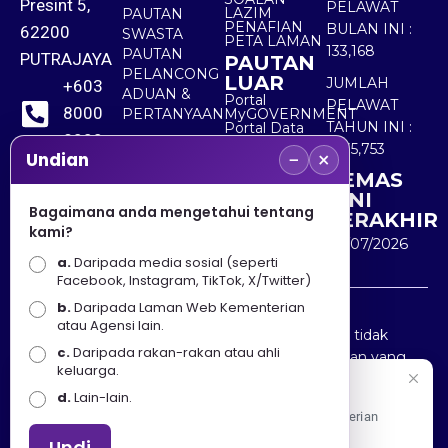
Presint 5,
PELAWAT
LAZIM
PAUTAN
PENAFIAN
BULAN INI :
62200
SWASTA
PETA LAMAN
133,168
PAUTAN
PUTRAJAYA
PAUTAN
PELANCONG
LUAR
JUMLAH
+603
ADUAN &
Portal
PELAWAT
8000
PERTANYAAN
MyGOVERNMENT
TAHUN INI :
Portal Data
8000
Terbuka
5,535,753
−
×
Sektor Awam
Undian
KEMAS
+603
KINI
8891
Bagaimana anda mengetahui tentang
TERAKHIR
kami?
7100
30/07/2026
a.
Daripada media sosial (seperti
Facebook, Instagram, TikTok, X/Twitter)
b.
Daripada Laman Web Kementerian
Penafian : Kerajaan Malaysia dan Kementerian
atau Agensi lain.
Pelancongan Seni dan Budaya (MOTAC) adalah tidak
c.
Daripada rakan-rakan atau ahli
bertanggungjawab atas kehilangan atau kerugian yang
keluarga.
disebabkan oleh penggunaan mana-mana maklumat
Selamat Datang
d.
Lain-lain.
yang diperolehi dari portal ini.
Apa Khabar! Selamat datang ke Portal Rasmi Kementerian
Pelancongan, Seni dan Budaya
Undi