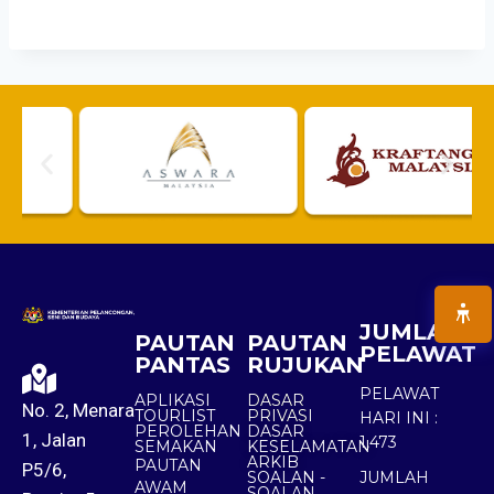
JUMLAH
PAUTAN
PAUTAN
PELAWAT
PANTAS
RUJUKAN
PELAWAT
APLIKASI
DASAR
No. 2, Menara
TOURLIST
PRIVASI
HARI INI :
PEROLEHAN
DASAR
1, Jalan
1,473
SEMAKAN
KESELAMATAN
ARKIB
PAUTAN
P5/6,
SOALAN -
JUMLAH
AWAM
SOALAN