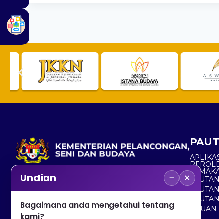
PAUT
APLIKAS
PEROL
SEMAK
−
×
Undian
PAUTA
No. 2, Menara 1, Jalan P5/6, Presint 5,
PAUTAN
62200 PUTRAJAYA
PAUTA
Bagaimana anda mengetahui tentang
ADUAN 
+603 8000 8000
kami?