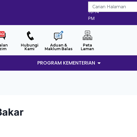
7/8/2026
10:14
PM
alan
Hubungi
Aduan &
Peta
zim
Kami
Maklum Balas
Laman
PROGRAM KEMENTERIAN
Bakar