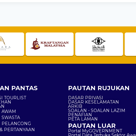
AN PANTAS
PAUTAN RUJUKAN
I TOURLIST
DASAR PRIVASI
EHAN
DASAR KESELAMATAN
AN
ARKIB
SOALAN - SOALAN LAZIM
N AWAM
PENAFIAN
 SWASTA
PETA LAMAN
N PELANCONG
PAUTAN LUAR
& PERTANYAAN
Portal MyGOVERNMENT
Portal Data Terbuka Sektor Aw