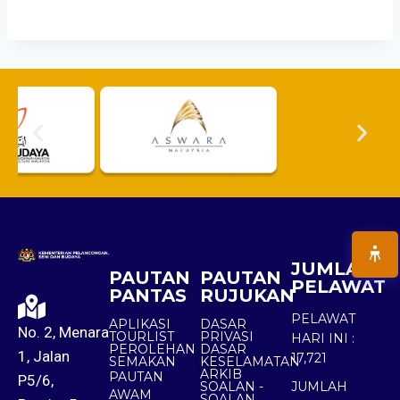
JUMLAH
PAUTAN
PAUTAN
PELAWAT
PANTAS
RUJUKAN
PELAWAT
APLIKASI
DASAR
No. 2, Menara
TOURLIST
PRIVASI
HARI INI :
PEROLEHAN
DASAR
1, Jalan
17,721
SEMAKAN
KESELAMATAN
ARKIB
PAUTAN
P5/6,
SOALAN -
JUMLAH
AWAM
SOALAN