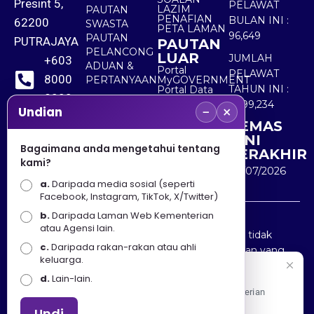
Presint 5,
PELAWAT
LAZIM
PAUTAN
PENAFIAN
BULAN INI :
62200
SWASTA
PETA LAMAN
96,649
PAUTAN
PUTRAJAYA
PAUTAN
PELANCONG
LUAR
JUMLAH
+603
ADUAN &
Portal
PELAWAT
8000
PERTANYAAN
MyGOVERNMENT
TAHUN INI :
Portal Data
8000
Terbuka
5,499,234
−
×
Sektor Awam
Undian
KEMAS
+603
KINI
8891
Bagaimana anda mengetahui tentang
TERAKHIR
kami?
7100
30/07/2026
a.
Daripada media sosial (seperti
Facebook, Instagram, TikTok, X/Twitter)
b.
Daripada Laman Web Kementerian
Penafian : Kerajaan Malaysia dan Kementerian
atau Agensi lain.
Pelancongan Seni dan Budaya (MOTAC) adalah tidak
c.
Daripada rakan-rakan atau ahli
bertanggungjawab atas kehilangan atau kerugian yang
keluarga.
disebabkan oleh penggunaan mana-mana maklumat
Selamat Datang
d.
Lain-lain.
yang diperolehi dari portal ini.
Apa Khabar! Selamat datang ke Portal Rasmi Kementerian
Pelancongan, Seni dan Budaya
Undi