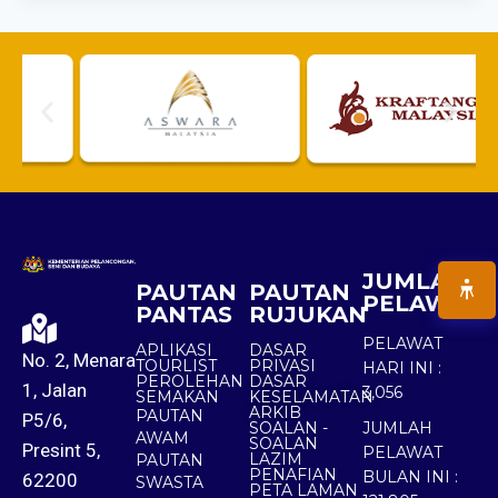
JUMLAH
PAUTAN
PAUTAN
PELAWAT
PANTAS
RUJUKAN
PELAWAT
APLIKASI
DASAR
No. 2, Menara
TOURLIST
PRIVASI
HARI INI :
PEROLEHAN
DASAR
1, Jalan
3,056
SEMAKAN
KESELAMATAN
ARKIB
PAUTAN
P5/6,
SOALAN -
JUMLAH
AWAM
SOALAN
Presint 5,
PELAWAT
LAZIM
PAUTAN
PENAFIAN
BULAN INI :
62200
SWASTA
PETA LAMAN