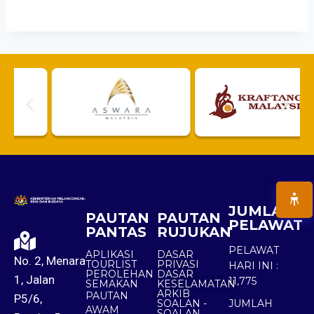
JUMLAH
PAUTAN
PAUTAN
PELAWAT
PANTAS
RUJUKAN
PELAWAT
APLIKASI
DASAR
No. 2, Menara
TOURLIST
PRIVASI
HARI INI :
PEROLEHAN
DASAR
1, Jalan
11,775
SEMAKAN
KESELAMATAN
ARKIB
PAUTAN
P5/6,
SOALAN -
JUMLAH
AWAM
SOALAN