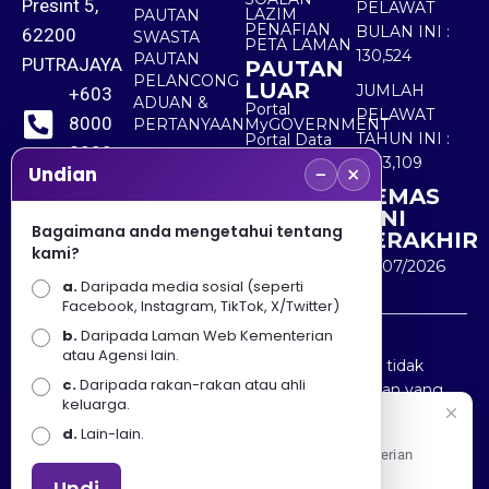
Presint 5,
PELAWAT
LAZIM
PAUTAN
PENAFIAN
BULAN INI :
62200
SWASTA
PETA LAMAN
130,524
PAUTAN
PUTRAJAYA
PAUTAN
PELANCONG
LUAR
JUMLAH
+603
ADUAN &
Portal
PELAWAT
8000
PERTANYAAN
MyGOVERNMENT
TAHUN INI :
Portal Data
8000
Terbuka
5,533,109
−
×
Sektor Awam
Undian
KEMAS
+603
KINI
8891
Bagaimana anda mengetahui tentang
TERAKHIR
kami?
7100
30/07/2026
a.
Daripada media sosial (seperti
Facebook, Instagram, TikTok, X/Twitter)
b.
Daripada Laman Web Kementerian
Penafian : Kerajaan Malaysia dan Kementerian
atau Agensi lain.
Pelancongan Seni dan Budaya (MOTAC) adalah tidak
c.
Daripada rakan-rakan atau ahli
bertanggungjawab atas kehilangan atau kerugian yang
keluarga.
disebabkan oleh penggunaan mana-mana maklumat
Selamat Datang
d.
Lain-lain.
yang diperolehi dari portal ini.
Apa Khabar! Selamat datang ke Portal Rasmi Kementerian
Pelancongan, Seni dan Budaya
Undi