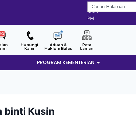
7/8/2026
05:27
PM
alan
Hubungi
Aduan &
Peta
zim
Kami
Maklum Balas
Laman
PROGRAM KEMENTERIAN
 binti Kusin