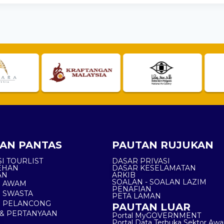
AN PANTAS
PAUTAN RUJUKAN
I TOURLIST
DASAR PRIVASI
EHAN
DASAR KESELAMATAN
AN
ARKIB
SOALAN - SOALAN LAZIM
N AWAM
PENAFIAN
 SWASTA
PETA LAMAN
N PELANCONG
PAUTAN LUAR
& PERTANYAAN
Portal MyGOVERNMENT
Portal Data Terbuka Sektor Aw