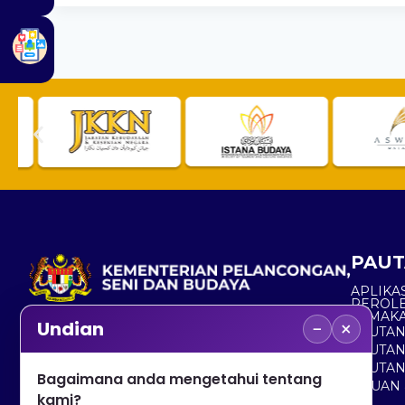
PAUT
APLIKAS
PEROL
SEMAK
−
×
Undian
PAUTA
No. 2, Menara 1, Jalan P5/6, Presint 5,
PAUTAN
62200 PUTRAJAYA
PAUTA
Bagaimana anda mengetahui tentang
ADUAN 
+603 8000 8000
kami?