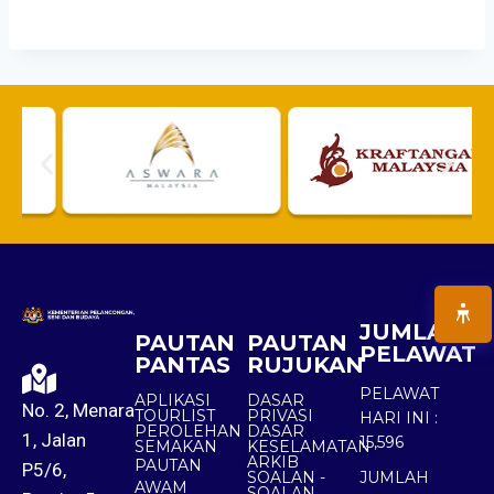
JUMLAH
PAUTAN
PAUTAN
PELAWAT
PANTAS
RUJUKAN
PELAWAT
APLIKASI
DASAR
No. 2, Menara
TOURLIST
PRIVASI
HARI INI :
PEROLEHAN
DASAR
1, Jalan
15,596
SEMAKAN
KESELAMATAN
ARKIB
PAUTAN
P5/6,
SOALAN -
JUMLAH
AWAM
SOALAN