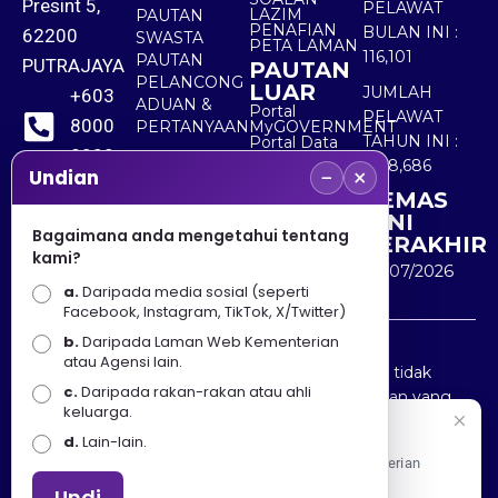
Presint 5,
PELAWAT
LAZIM
PAUTAN
PENAFIAN
BULAN INI :
62200
SWASTA
PETA LAMAN
116,101
PAUTAN
PUTRAJAYA
PAUTAN
PELANCONG
LUAR
JUMLAH
+603
ADUAN &
Portal
PELAWAT
8000
PERTANYAAN
MyGOVERNMENT
TAHUN INI :
Portal Data
8000
Terbuka
5,518,686
−
×
Sektor Awam
Undian
KEMAS
+603
KINI
8891
Bagaimana anda mengetahui tentang
TERAKHIR
kami?
7100
30/07/2026
a.
Daripada media sosial (seperti
Facebook, Instagram, TikTok, X/Twitter)
b.
Daripada Laman Web Kementerian
Penafian : Kerajaan Malaysia dan Kementerian
atau Agensi lain.
Pelancongan Seni dan Budaya (MOTAC) adalah tidak
c.
Daripada rakan-rakan atau ahli
bertanggungjawab atas kehilangan atau kerugian yang
keluarga.
disebabkan oleh penggunaan mana-mana maklumat
Selamat Datang
d.
Lain-lain.
yang diperolehi dari portal ini.
Apa Khabar! Selamat datang ke Portal Rasmi Kementerian
Pelancongan, Seni dan Budaya
Undi