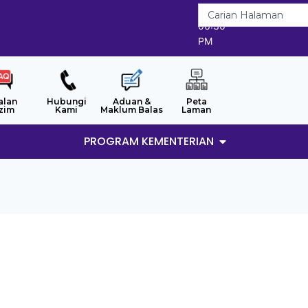
7/8/2026
06:30
PM
alan
Hubungi
Aduan &
Peta
zim
Kami
Maklum Balas
Laman
PROGRAM KEMENTERIAN