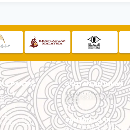
AN PANTAS
PAUTAN RUJUKAN
I TOURLIST
DASAR PRIVASI
EHAN
DASAR KESELAMATAN
AN
ARKIB
SOALAN - SOALAN LAZIM
N AWAM
PENAFIAN
 SWASTA
PETA LAMAN
N PELANCONG
PAUTAN LUAR
& PERTANYAAN
Portal MyGOVERNMENT
Portal Data Terbuka Sektor Aw