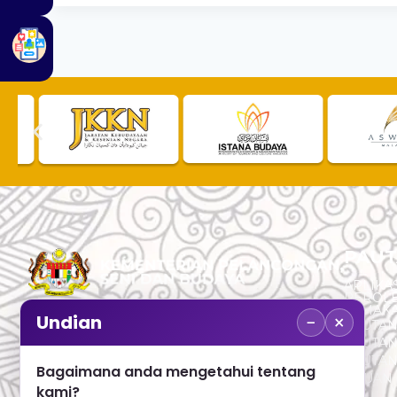
PAUT
APLIKAS
PEROL
SEMAK
−
×
Undian
PAUTA
No. 2, Menara 1, Jalan P5/6, Presint 5,
PAUTAN
62200 PUTRAJAYA
PAUTA
Bagaimana anda mengetahui tentang
ADUAN 
+603 8000 8000
kami?