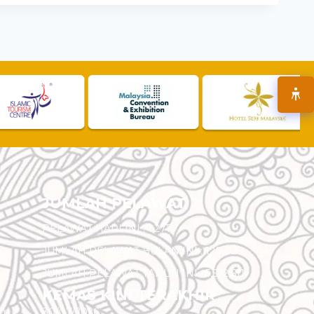
JUMLAH PELAWAT
PELAWAT HARI INI :
1,277
JUMLAH PELAWAT BULAN INI :
120,026
JUMLAH PELAWAT TAHUN INI :
5,522,611
KEMAS KINI TERAKHIR
am
30/07/2026