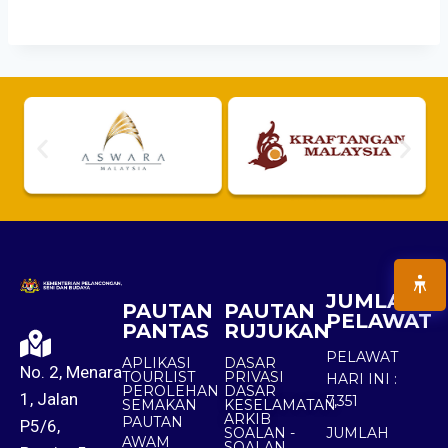
JUMLAH
PAUTAN
PAUTAN
PELAWAT
PANTAS
RUJUKAN
PELAWAT
APLIKASI
DASAR
No. 2, Menara
TOURLIST
PRIVASI
HARI INI :
PEROLEHAN
DASAR
1, Jalan
7,351
SEMAKAN
KESELAMATAN
ARKIB
PAUTAN
P5/6,
SOALAN -
JUMLAH
AWAM
SOALAN