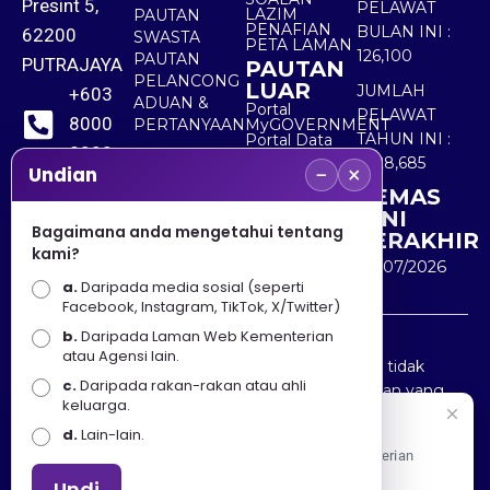
Presint 5,
PELAWAT
LAZIM
PAUTAN
PENAFIAN
BULAN INI :
62200
SWASTA
PETA LAMAN
126,100
PAUTAN
PUTRAJAYA
PAUTAN
PELANCONG
LUAR
JUMLAH
+603
ADUAN &
Portal
PELAWAT
8000
PERTANYAAN
MyGOVERNMENT
TAHUN INI :
Portal Data
8000
Terbuka
5,528,685
−
×
Sektor Awam
Undian
KEMAS
+603
KINI
8891
Bagaimana anda mengetahui tentang
TERAKHIR
kami?
7100
30/07/2026
a.
Daripada media sosial (seperti
Facebook, Instagram, TikTok, X/Twitter)
b.
Daripada Laman Web Kementerian
Penafian : Kerajaan Malaysia dan Kementerian
atau Agensi lain.
Pelancongan Seni dan Budaya (MOTAC) adalah tidak
c.
Daripada rakan-rakan atau ahli
bertanggungjawab atas kehilangan atau kerugian yang
keluarga.
disebabkan oleh penggunaan mana-mana maklumat
Selamat Datang
d.
Lain-lain.
yang diperolehi dari portal ini.
Apa Khabar! Selamat datang ke Portal Rasmi Kementerian
Pelancongan, Seni dan Budaya
Undi