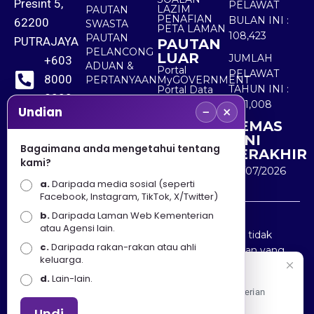
Presint 5,
PELAWAT
LAZIM
PAUTAN
PENAFIAN
BULAN INI :
62200
SWASTA
PETA LAMAN
108,423
PAUTAN
PUTRAJAYA
PAUTAN
PELANCONG
LUAR
JUMLAH
+603
ADUAN &
Portal
PELAWAT
8000
PERTANYAAN
MyGOVERNMENT
TAHUN INI :
Portal Data
8000
Terbuka
5,511,008
−
×
Sektor Awam
Undian
KEMAS
+603
KINI
8891
Bagaimana anda mengetahui tentang
TERAKHIR
kami?
7100
30/07/2026
a.
Daripada media sosial (seperti
Facebook, Instagram, TikTok, X/Twitter)
b.
Daripada Laman Web Kementerian
Penafian : Kerajaan Malaysia dan Kementerian
atau Agensi lain.
Pelancongan Seni dan Budaya (MOTAC) adalah tidak
c.
Daripada rakan-rakan atau ahli
bertanggungjawab atas kehilangan atau kerugian yang
keluarga.
disebabkan oleh penggunaan mana-mana maklumat
Selamat Datang
d.
Lain-lain.
yang diperolehi dari portal ini.
Apa Khabar! Selamat datang ke Portal Rasmi Kementerian
Pelancongan, Seni dan Budaya
Undi