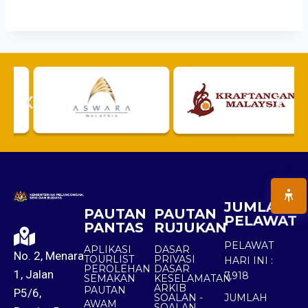
JUMLAH
PAUTAN
PAUTAN
PELAWAT
PANTAS
RUJUKAN
PELAWAT
APLIKASI
DASAR
No. 2, Menara
TOURLIST
PRIVASI
HARI INI :
PEROLEHAN
DASAR
1, Jalan
7,918
SEMAKAN
KESELAMATAN
ARKIB
PAUTAN
P5/6,
SOALAN -
JUMLAH
AWAM
SOALAN