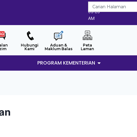
8/8/2026
09:20
AM
alan
Hubungi
Aduan &
Peta
zim
Kami
Maklum Balas
Laman
PROGRAM KEMENTERIAN
san