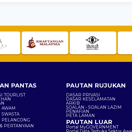
AN PANTAS
PAUTAN RUJUKAN
I TOURLIST
DASAR PRIVASI
EHAN
DASAR KESELAMATAN
AN
ARKIB
SOALAN - SOALAN LAZIM
N AWAM
PENAFIAN
 SWASTA
PETA LAMAN
N PELANCONG
PAUTAN LUAR
& PERTANYAAN
Portal MyGOVERNMENT
Portal Data Terbuka Sektor Aw