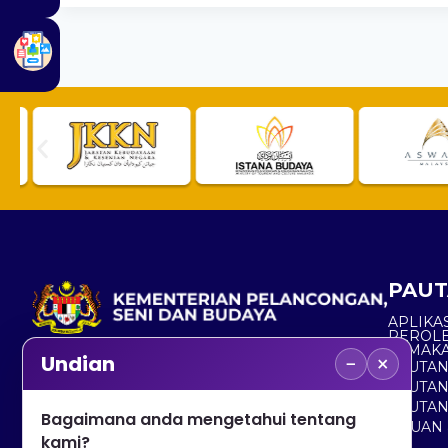
PAUT
APLIKAS
PEROL
SEMAK
−
×
Undian
PAUTA
No. 2, Menara 1, Jalan P5/6, Presint 5,
PAUTAN
62200 PUTRAJAYA
PAUTA
Bagaimana anda mengetahui tentang
ADUAN 
+603 8000 8000
kami?