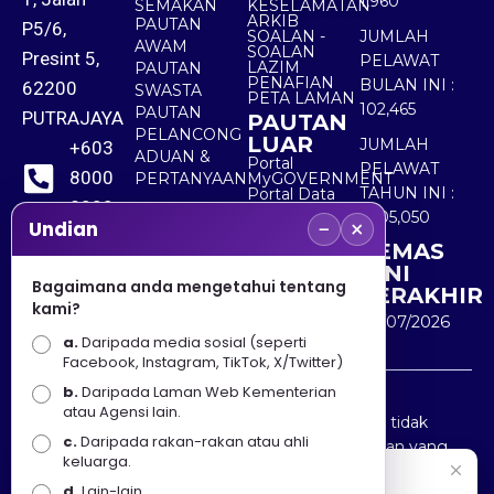
1,960
SEMAKAN
KESELAMATAN
ARKIB
PAUTAN
P5/6,
SOALAN -
JUMLAH
AWAM
SOALAN
Presint 5,
PELAWAT
LAZIM
PAUTAN
PENAFIAN
BULAN INI :
62200
SWASTA
PETA LAMAN
102,465
PAUTAN
PUTRAJAYA
PAUTAN
PELANCONG
LUAR
JUMLAH
+603
ADUAN &
Portal
PELAWAT
8000
PERTANYAAN
MyGOVERNMENT
TAHUN INI :
Portal Data
8000
Terbuka
5,505,050
−
×
Sektor Awam
Undian
KEMAS
+603
KINI
8891
Bagaimana anda mengetahui tentang
TERAKHIR
kami?
7100
30/07/2026
a.
Daripada media sosial (seperti
Facebook, Instagram, TikTok, X/Twitter)
b.
Daripada Laman Web Kementerian
Penafian : Kerajaan Malaysia dan Kementerian
atau Agensi lain.
Pelancongan Seni dan Budaya (MOTAC) adalah tidak
c.
Daripada rakan-rakan atau ahli
bertanggungjawab atas kehilangan atau kerugian yang
keluarga.
disebabkan oleh penggunaan mana-mana maklumat
Selamat Datang
d.
Lain-lain.