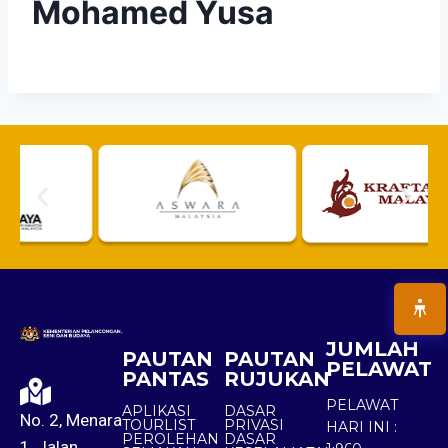
Mohamed Yusa
JUMLAH
PAUTAN
PAUTAN
PELAWAT
PANTAS
RUJUKAN
PELAWAT
APLIKASI
DASAR
No. 2, Menara
TOURLIST
PRIVASI
HARI INI :
PEROLEHAN
DASAR
1, Jalan