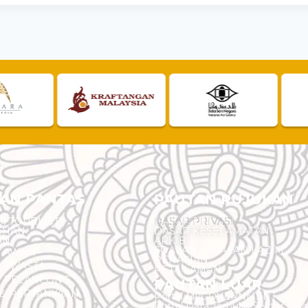
AN PANTAS
PAUTAN RUJUKAN
I TOURLIST
DASAR PRIVASI
EHAN
DASAR KESELAMATAN
AN
ARKIB
SOALAN - SOALAN LAZIM
N AWAM
PENAFIAN
 SWASTA
PETA LAMAN
N PELANCONG
PAUTAN LUAR
& PERTANYAAN
Portal MyGOVERNMENT
Portal Data Terbuka Sektor Aw