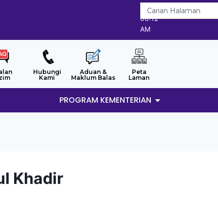
8/8/2026
06:12
AM
alan
Hubungi
Aduan &
Peta
zim
Kami
Maklum Balas
Laman
PROGRAM KEMENTERIAN
ul Khadir