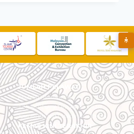
JUMLAH PELAWAT
PELAWAT HARI INI :
7,584
JUMLAH PELAWAT BULAN INI :
126,333
JUMLAH PELAWAT TAHUN INI :
5,528,918
KEMAS KINI TERAKHIR
am
30/07/2026