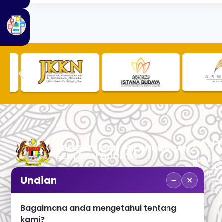
PAUT
APLIKAS
PEROL
SEMAK
−
×
Undian
PAUTA
No. 2, Menara 1, Jalan P5/6, Presint 5,
PAUTAN
62200 PUTRAJAYA
PAUTA
Bagaimana anda mengetahui tentang
ADUAN 
+603 8000 8000
kami?