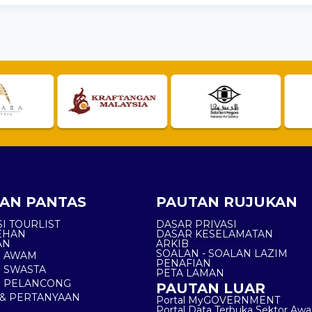
AN PANTAS
PAUTAN RUJUKAN
I TOURLIST
DASAR PRIVASI
EHAN
DASAR KESELAMATAN
AN
ARKIB
SOALAN - SOALAN LAZIM
N AWAM
PENAFIAN
 SWASTA
PETA LAMAN
N PELANCONG
PAUTAN LUAR
& PERTANYAAN
Portal MyGOVERNMENT
Portal Data Terbuka Sektor Aw