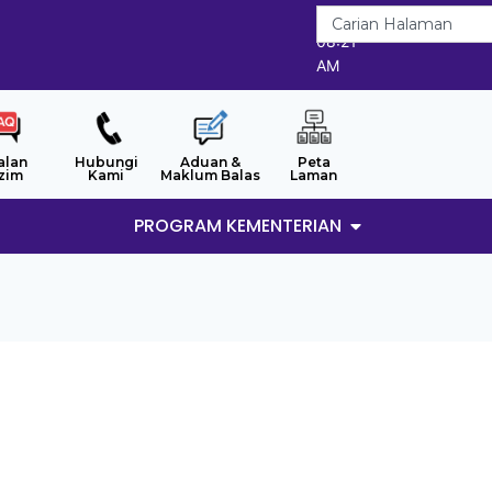
8/8/2026
08:21
AM
alan
Hubungi
Aduan &
Peta
zim
Kami
Maklum Balas
Laman
PROGRAM KEMENTERIAN