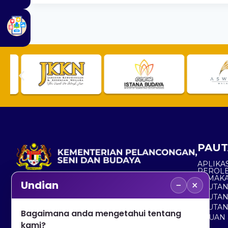
PAUT
APLIKAS
PEROL
SEMAK
−
×
Undian
PAUTA
No. 2, Menara 1, Jalan P5/6, Presint 5,
PAUTAN
62200 PUTRAJAYA
PAUTA
Bagaimana anda mengetahui tentang
ADUAN 
+603 8000 8000
kami?