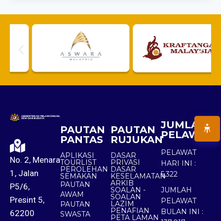
JUMLAH
PAUTAN
PAUTAN
PELAWAT
PANTAS
RUJUKAN
PELAWAT
APLIKASI
DASAR
No. 2, Menara
TOURLIST
PRIVASI
HARI INI :
PEROLEHAN
DASAR
1, Jalan
5,322
SEMAKAN
KESELAMATAN
ARKIB
PAUTAN
P5/6,
SOALAN -
JUMLAH
AWAM
SOALAN
Presint 5,
PELAWAT
LAZIM
PAUTAN
PENAFIAN
BULAN INI :
62200
SWASTA
PETA LAMAN