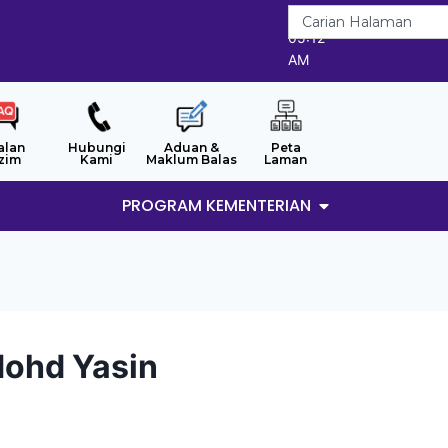
6/8/2026
05:12
AM
alan
Hubungi
Aduan &
Peta
zim
Kami
Maklum Balas
Laman
PROGRAM KEMENTERIAN
Mohd Yasin