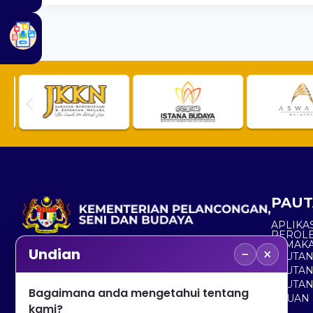
PAUT
APLIKAS
PEROL
SEMAK
−
×
Undian
PAUTA
No. 2, Menara 1, Jalan P5/6, Presint 5,
PAUTAN
62200 PUTRAJAYA
PAUTA
Bagaimana anda mengetahui tentang
ADUAN 
+603 8000 8000
kami?