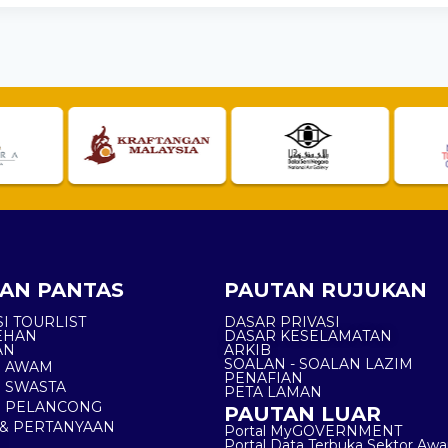
AN PANTAS
PAUTAN RUJUKAN
I TOURLIST
DASAR PRIVASI
EHAN
DASAR KESELAMATAN
AN
ARKIB
SOALAN - SOALAN LAZIM
N AWAM
PENAFIAN
 SWASTA
PETA LAMAN
N PELANCONG
PAUTAN LUAR
& PERTANYAAN
Portal MyGOVERNMENT
Portal Data Terbuka Sektor Aw