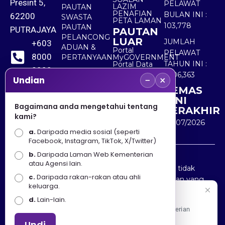
Presint 5,
PELAWAT
LAZIM
PAUTAN
PENAFIAN
BULAN INI :
62200
SWASTA
PETA LAMAN
103,778
PAUTAN
PUTRAJAYA
PAUTAN
PELANCONG
LUAR
JUMLAH
+603
ADUAN &
Portal
PELAWAT
8000
PERTANYAAN
MyGOVERNMENT
TAHUN INI :
Portal Data
8000
Terbuka
5,506,363
−
×
Sektor Awam
Undian
KEMAS
+603
KINI
8891
Bagaimana anda mengetahui tentang
TERAKHIR
kami?
7100
30/07/2026
a.
Daripada media sosial (seperti
Facebook, Instagram, TikTok, X/Twitter)
b.
Daripada Laman Web Kementerian
Penafian : Kerajaan Malaysia dan Kementerian
atau Agensi lain.
Pelancongan Seni dan Budaya (MOTAC) adalah tidak
c.
Daripada rakan-rakan atau ahli
bertanggungjawab atas kehilangan atau kerugian yang
keluarga.
disebabkan oleh penggunaan mana-mana maklumat
Selamat Datang
d.
Lain-lain.
yang diperolehi dari portal ini.
Apa Khabar! Selamat datang ke Portal Rasmi Kementerian
Pelancongan, Seni dan Budaya
Undi