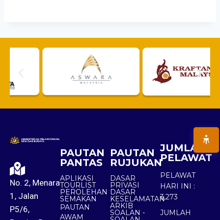
JUMLAH
PAUTAN
PAUTAN
PELAWAT
PANTAS
RUJUKAN
PELAWAT
APLIKASI
DASAR
No. 2, Menara
TOURLIST
PRIVASI
HARI INI :
PEROLEHAN
DASAR
1, Jalan
3,273
SEMAKAN
KESELAMATAN
ARKIB
PAUTAN
P5/6,
SOALAN -
JUMLAH
AWAM
SOALAN