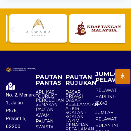
JUMLAH
PAUTAN
PAUTAN
PELAWAT
PANTAS
RUJUKAN
PELAWAT
APLIKASI
DASAR
No. 2, Menara
TOURLIST
PRIVASI
HARI INI :
PEROLEHAN
DASAR
1, Jalan
15,643
SEMAKAN
KESELAMATAN
ARKIB
PAUTAN
P5/6,
SOALAN -
JUMLAH
AWAM
SOALAN
Presint 5,
PELAWAT
LAZIM
PAUTAN
PENAFIAN
BULAN INI :
62200
SWASTA
PETA LAMAN