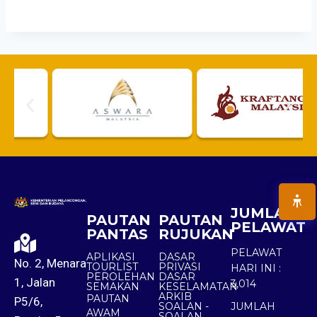
JUMLAH
PAUTAN
PAUTAN
PELAWAT
PANTAS
RUJUKAN
PELAWAT
APLIKASI
DASAR
No. 2, Menara
TOURLIST
PRIVASI
HARI INI :
PEROLEHAN
DASAR
1, Jalan
3,014
SEMAKAN
KESELAMATAN
ARKIB
PAUTAN
P5/6,
SOALAN -
JUMLAH
AWAM
SOALAN