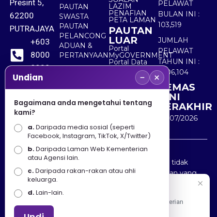
Presint 5,
PELAWAT
LAZIM
PAUTAN
PENAFIAN
BULAN INI :
62200
SWASTA
PETA LAMAN
103,519
PAUTAN
PUTRAJAYA
PAUTAN
PELANCONG
LUAR
JUMLAH
+603
ADUAN &
Portal
PELAWAT
8000
PERTANYAAN
MyGOVERNMENT
TAHUN INI :
Portal Data
8000
Terbuka
5,506,104
−
×
Sektor Awam
Undian
KEMAS
+603
KINI
8891
Bagaimana anda mengetahui tentang
TERAKHIR
kami?
7100
30/07/2026
a.
Daripada media sosial (seperti
Facebook, Instagram, TikTok, X/Twitter)
b.
Daripada Laman Web Kementerian
Penafian : Kerajaan Malaysia dan Kementerian
atau Agensi lain.
Pelancongan Seni dan Budaya (MOTAC) adalah tidak
c.
Daripada rakan-rakan atau ahli
bertanggungjawab atas kehilangan atau kerugian yang
keluarga.
disebabkan oleh penggunaan mana-mana maklumat
Selamat Datang
d.
Lain-lain.
yang diperolehi dari portal ini.
Apa Khabar! Selamat datang ke Portal Rasmi Kementerian
Pelancongan, Seni dan Budaya
Undi