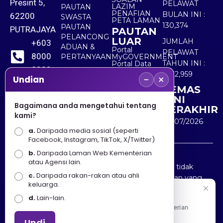
Presint 5,
PELAWAT
LAZIM
PAUTAN
PENAFIAN
BULAN INI :
62200
SWASTA
PETA LAMAN
130,374
PAUTAN
PUTRAJAYA
PAUTAN
PELANCONG
LUAR
JUMLAH
+603
ADUAN &
Portal
PELAWAT
8000
PERTANYAAN
MyGOVERNMENT
TAHUN INI :
Portal Data
8000
Terbuka
5,532,959
−
×
Sektor Awam
Undian
KEMAS
+603
KINI
8891
Bagaimana anda mengetahui tentang
TERAKHIR
kami?
7100
30/07/2026
a.
Daripada media sosial (seperti
Facebook, Instagram, TikTok, X/Twitter)
b.
Daripada Laman Web Kementerian
Penafian : Kerajaan Malaysia dan Kementerian
atau Agensi lain.
Pelancongan Seni dan Budaya (MOTAC) adalah tidak
c.
Daripada rakan-rakan atau ahli
bertanggungjawab atas kehilangan atau kerugian yang
keluarga.
disebabkan oleh penggunaan mana-mana maklumat
Selamat Datang
d.
Lain-lain.
yang diperolehi dari portal ini.
Apa Khabar! Selamat datang ke Portal Rasmi Kementerian
Pelancongan, Seni dan Budaya
Undi