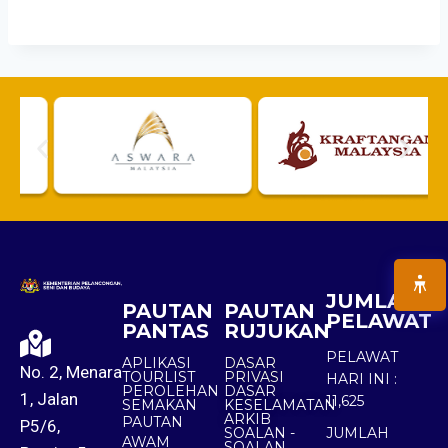
JUMLAH
PAUTAN
PAUTAN
PELAWAT
PANTAS
RUJUKAN
PELAWAT
APLIKASI
DASAR
No. 2, Menara
TOURLIST
PRIVASI
HARI INI :
PEROLEHAN
DASAR
1, Jalan
11,625
SEMAKAN
KESELAMATAN
ARKIB
PAUTAN
P5/6,
SOALAN -
JUMLAH
AWAM
SOALAN