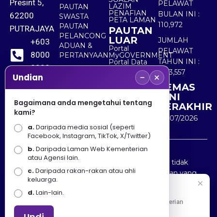
Presint 5,
PELAWAT
LAZIM
PAUTAN
PENAFIAN
BULAN INI :
62200
SWASTA
PETA LAMAN
110,972
PAUTAN
PUTRAJAYA
PAUTAN
PELANCONG
LUAR
JUMLAH
+603
ADUAN &
Portal
PELAWAT
8000
PERTANYAAN
MyGOVERNMENT
TAHUN INI :
Portal Data
8000
Terbuka
5,513,557
−
×
Sektor Awam
Undian
KEMAS
+603
KINI
8891
Bagaimana anda mengetahui tentang
TERAKHIR
kami?
7100
30/07/2026
a.
Daripada media sosial (seperti
Facebook, Instagram, TikTok, X/Twitter)
b.
Daripada Laman Web Kementerian
Penafian : Kerajaan Malaysia dan Kementerian
atau Agensi lain.
Pelancongan Seni dan Budaya (MOTAC) adalah tidak
c.
Daripada rakan-rakan atau ahli
bertanggungjawab atas kehilangan atau kerugian yang
keluarga.
disebabkan oleh penggunaan mana-mana maklumat
Selamat Datang
d.
Lain-lain.
yang diperolehi dari portal ini.
Apa Khabar! Selamat datang ke Portal Rasmi Kementerian
Pelancongan, Seni dan Budaya
Undi