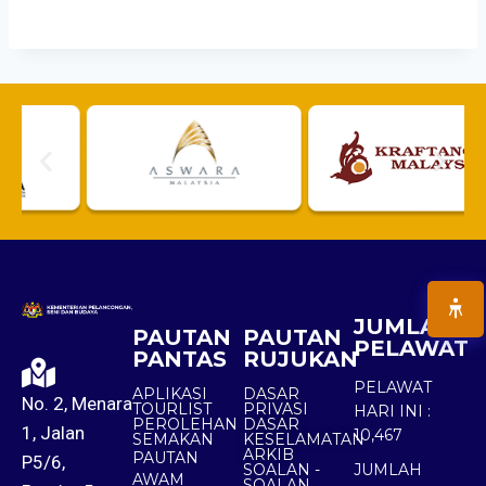
JUMLAH
PAUTAN
PAUTAN
PELAWAT
PANTAS
RUJUKAN
PELAWAT
APLIKASI
DASAR
No. 2, Menara
TOURLIST
PRIVASI
HARI INI :
PEROLEHAN
DASAR
1, Jalan
10,467
SEMAKAN
KESELAMATAN
ARKIB
PAUTAN
P5/6,
SOALAN -
JUMLAH
AWAM
SOALAN