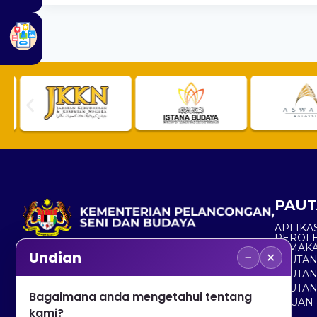
PAUT
APLIKAS
PEROL
SEMAK
−
×
Undian
PAUTA
No. 2, Menara 1, Jalan P5/6, Presint 5,
PAUTAN
62200 PUTRAJAYA
PAUTA
Bagaimana anda mengetahui tentang
ADUAN 
+603 8000 8000
kami?