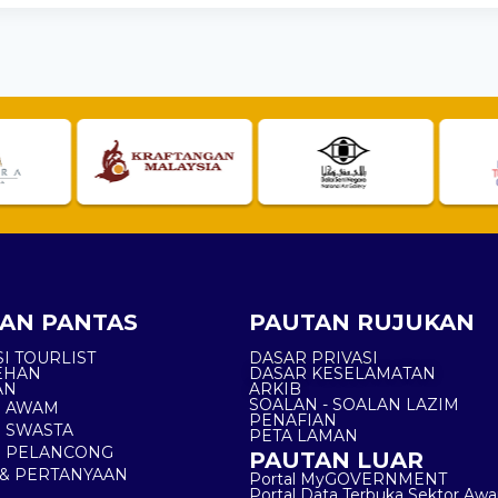
AN PANTAS
PAUTAN RUJUKAN
I TOURLIST
DASAR PRIVASI
EHAN
DASAR KESELAMATAN
AN
ARKIB
SOALAN - SOALAN LAZIM
N AWAM
PENAFIAN
 SWASTA
PETA LAMAN
N PELANCONG
PAUTAN LUAR
& PERTANYAAN
Portal MyGOVERNMENT
Portal Data Terbuka Sektor Aw