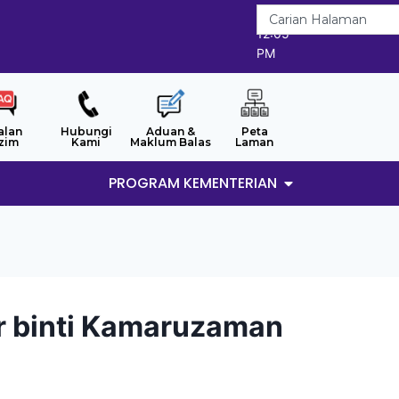
7/8/2026
12:05
PM
alan
Hubungi
Aduan &
Peta
zim
Kami
Maklum Balas
Laman
PROGRAM KEMENTERIAN
r binti Kamaruzaman