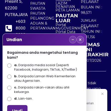
Presint 5,
PELAWAT
LAZIM
PAUTAN
PENAFIAN
BULAN INI :
62200
SWASTA
PETA LAMAN
98,571
PAUTAN
PUTRAJAYA
PAUTAN
PELANCONG
LUAR
JUMLAH
+603
ADUAN &
Portal
PELAWAT
8000
PERTANYAAN
MyGOVERNMENT
TAHUN INI :
Portal Data
8000
Terbuka
5,501,156
−
×
Sektor Awam
Undian
KEMAS
+603
KINI
8891
Bagaimana anda mengetahui tentang
TERAKHIR
kami?
7100
30/07/2026
a.
Daripada media sosial (seperti
Facebook, Instagram, TikTok, X/Twitter)
b.
Daripada Laman Web Kementerian
Penafian : Kerajaan Malaysia dan Kementerian
atau Agensi lain.
Pelancongan Seni dan Budaya (MOTAC) adalah tidak
c.
Daripada rakan-rakan atau ahli
bertanggungjawab atas kehilangan atau kerugian yang
keluarga.
disebabkan oleh penggunaan mana-mana maklumat
Selamat Datang
d.
Lain-lain.
yang diperolehi dari portal ini.
Apa Khabar! Selamat datang ke Portal Rasmi Kementerian
Pelancongan, Seni dan Budaya
Undi