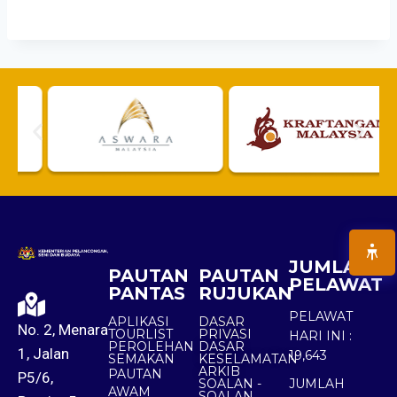
JUMLAH
PAUTAN
PAUTAN
PELAWAT
PANTAS
RUJUKAN
PELAWAT
APLIKASI
DASAR
No. 2, Menara
TOURLIST
PRIVASI
HARI INI :
PEROLEHAN
DASAR
1, Jalan
19,643
SEMAKAN
KESELAMATAN
ARKIB
PAUTAN
P5/6,
SOALAN -
JUMLAH
AWAM
SOALAN