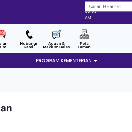
8/8/2026
06:59
AM
alan
Hubungi
Aduan &
Peta
zim
Kami
Maklum Balas
Laman
PROGRAM KEMENTERIAN
man