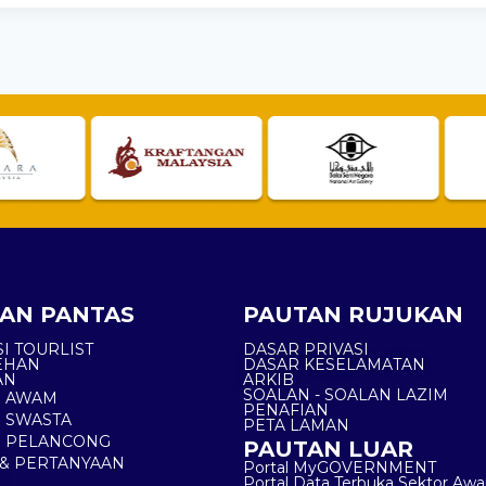
AN PANTAS
PAUTAN RUJUKAN
I TOURLIST
DASAR PRIVASI
EHAN
DASAR KESELAMATAN
AN
ARKIB
SOALAN - SOALAN LAZIM
N AWAM
PENAFIAN
 SWASTA
PETA LAMAN
N PELANCONG
PAUTAN LUAR
& PERTANYAAN
Portal MyGOVERNMENT
Portal Data Terbuka Sektor Aw