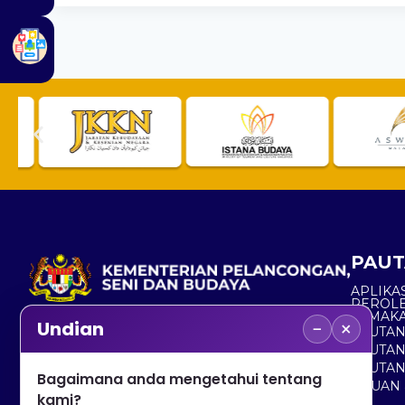
PAUT
APLIKAS
PEROL
SEMAK
−
×
Undian
PAUTA
No. 2, Menara 1, Jalan P5/6, Presint 5,
PAUTAN
62200 PUTRAJAYA
PAUTA
Bagaimana anda mengetahui tentang
ADUAN 
+603 8000 8000
kami?