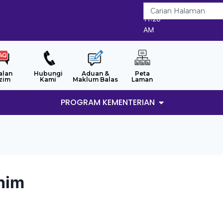
9/8/2026
11:28
AM
alan
Hubungi
Aduan &
Peta
zim
Kami
Maklum Balas
Laman
PROGRAM KEMENTERIAN
ahim