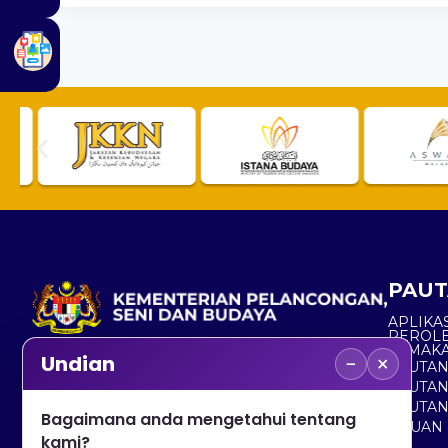
PAUT
APLIKAS
PEROL
SEMAK
−
×
Undian
PAUTA
No. 2, Menara 1, Jalan P5/6, Presint 5,
PAUTAN
62200 PUTRAJAYA
PAUTA
Bagaimana anda mengetahui tentang
ADUAN 
+603 8000 8000
kami?