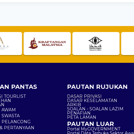
AN PANTAS
PAUTAN RUJUKAN
I TOURLIST
DASAR PRIVASI
EHAN
DASAR KESELAMATAN
AN
ARKIB
SOALAN - SOALAN LAZIM
N AWAM
PENAFIAN
 SWASTA
PETA LAMAN
N PELANCONG
PAUTAN LUAR
& PERTANYAAN
Portal MyGOVERNMENT
Portal Data Terbuka Sektor Aw