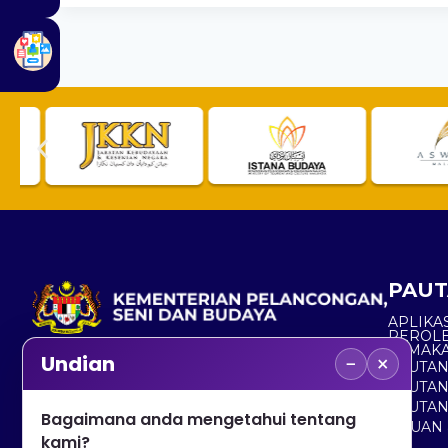
PAUT
APLIKAS
PEROL
SEMAK
−
×
Undian
PAUTA
No. 2, Menara 1, Jalan P5/6, Presint 5,
PAUTAN
62200 PUTRAJAYA
PAUTA
Bagaimana anda mengetahui tentang
ADUAN 
+603 8000 8000
kami?