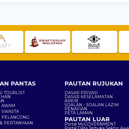
AN PANTAS
PAUTAN RUJUKAN
I TOURLIST
DASAR PRIVASI
EHAN
DASAR KESELAMATAN
AN
ARKIB
SOALAN - SOALAN LAZIM
N AWAM
PENAFIAN
 SWASTA
PETA LAMAN
N PELANCONG
PAUTAN LUAR
& PERTANYAAN
Portal MyGOVERNMENT
Portal Data Terbuka Sektor Aw