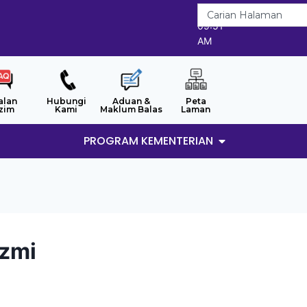
6/8/2026
09:51
AM
alan
Hubungi
Aduan &
Peta
zim
Kami
Maklum Balas
Laman
PROGRAM KEMENTERIAN
Azmi