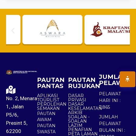
JUMLAH
PAUTAN
PAUTAN
PELAWAT
PANTAS
RUJUKAN
PELAWAT
APLIKASI
DASAR
No. 2, Menara
TOURLIST
PRIVASI
HARI INI :
PEROLEHAN
DASAR
1, Jalan
7,865
SEMAKAN
KESELAMATAN
ARKIB
PAUTAN
P5/6,
SOALAN -
JUMLAH
AWAM
SOALAN
Presint 5,
PELAWAT
LAZIM
PAUTAN
PENAFIAN
BULAN INI :
62200
SWASTA
PETA LAMAN