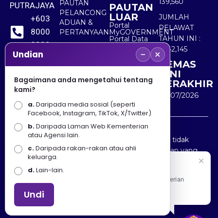
139,560
PAUTAN
PUTRAJAYA
PAUTAN
PELANCONG
LUAR
JUMLAH
+603
ADUAN &
Portal
PELAWAT
8000
PERTANYAAN
MyGOVERNMENT
TAHUN INI :
Portal Data
8000
Terbuka
5,542,145
−
×
Sektor Awam
Undian
KEMAS
+603
KINI
8891
Bagaimana anda mengetahui tentang
TERAKHIR
kami?
7100
30/07/2026
a.
Daripada media sosial (seperti
Facebook, Instagram, TikTok, X/Twitter)
b.
Daripada Laman Web Kementerian
Penafian : Kerajaan Malaysia dan Kementerian
atau Agensi lain.
Pelancongan Seni dan Budaya (MOTAC) adalah tidak
c.
Daripada rakan-rakan atau ahli
bertanggungjawab atas kehilangan atau kerugian yang
keluarga.
disebabkan oleh penggunaan mana-mana maklumat
Selamat Datang
d.
Lain-lain.
yang diperolehi dari portal ini.
Apa Khabar! Selamat datang ke Portal Rasmi Kementerian
Pelancongan, Seni dan Budaya
Undi
Hakcipta © 2025 KEMENTERIAN PELANCONGAN SENI
DAN BUDAYA. | Hak Cipta Terpelihara.