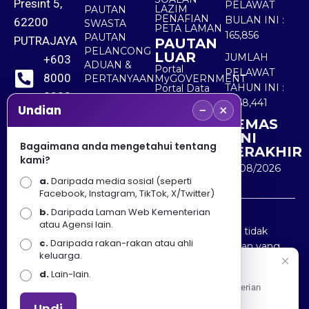
Presint 5,
PELAWAT
LAZIM
PAUTAN
PENAFIAN
BULAN INI :
62200
SWASTA
PETA LAMAN
165,856
PAUTAN
PUTRAJAYA
PAUTAN
PELANCONG
LUAR
JUMLAH
+603
ADUAN &
Portal
PELAWAT
8000
PERTANYAAN
MyGOVERNMENT
TAHUN INI :
Portal Data
8000
Terbuka
5,568,441
−
×
Sektor Awam
Undian
KEMAS
+603
KINI
8891
Bagaimana anda mengetahui tentang
TERAKHIR
kami?
7100
10/08/2026
a.
Daripada media sosial (seperti
Facebook, Instagram, TikTok, X/Twitter)
b.
Daripada Laman Web Kementerian
Penafian : Kerajaan Malaysia dan Kementerian
atau Agensi lain.
Pelancongan Seni dan Budaya (MOTAC) adalah tidak
c.
Daripada rakan-rakan atau ahli
bertanggungjawab atas kehilangan atau kerugian yang
keluarga.
disebabkan oleh penggunaan mana-mana maklumat
Selamat Datang
d.
Lain-lain.
yang diperolehi dari portal ini.
Apa Khabar! Selamat datang ke Portal Rasmi Kementerian
Pelancongan, Seni dan Budaya
Undi