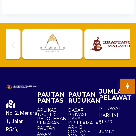
JUMLAH
PAUTAN
PAUTAN
PELAWAT
PANTAS
RUJUKAN
PELAWAT
APLIKASI
DASAR
No. 2, Menara
TOURLIST
PRIVASI
HARI INI :
PEROLEHAN
DASAR
1, Jalan
21,370
SEMAKAN
KESELAMATAN
ARKIB
PAUTAN
P5/6,
SOALAN -
JUMLAH
AWAM
SOALAN